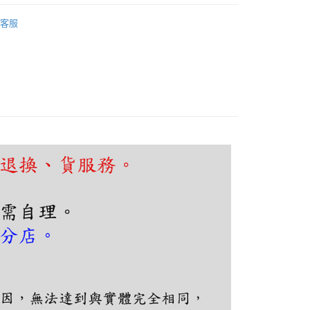
FTEE先享後付」】
吧檯、中島
工業復古風
先享後付是「在收到商品之後才付款」的支付方式。 讓您購物簡單
客服
心！
吧檯、中島
可換燈泡吊燈
：不需註冊會員、不需綁卡、不需儲值。
：只要手機號碼，簡訊認證，即可結帳。
吧檯、中島
繽紛馬卡龍
：先確認商品／服務後，再付款。
EE先享後付」結帳流程】
80，滿NT$5,000(含以上)免運費
方式選擇「AFTEE先享後付」後，將跳轉至「AFTEE先享後
頁面，進行簡訊認證並確認金額後，即可完成結帳。
成立數日內，您將收到繳費通知簡訊。
費通知簡訊後14天內，點擊此簡訊中的連結，可透過四大超商
網路銀行／等多元方式進行付款，方視為交易完成。
：結帳手續完成當下不需立刻繳費，但若您需要取消訂單，請聯
的店家。未經商家同意取消之訂單仍視為有效，需透過AFTEE
繳納相關費用。
否成功請以「AFTEE先享後付 」之結帳頁面顯示為準，若有關於
功／繳費後需取消欲退款等相關疑問，請聯繫「AFTEE先享後
援中心」
https://netprotections.freshdesk.com/support/home
項】
恩沛科技股份有限公司提供之「AFTEE先享後付」服務完成之
依本服務之必要範圍內提供個人資料，並將交易相關給付款項請
讓予恩沛科技股份有限公司。
個人資料處理事宜，請瀏覽以下網址：