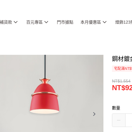
補貨款
百元專區
門市據點
本月優惠區
燈飾12
鋼材鍍金
宅配滿NT$
NT$1,554
NT$9
數量