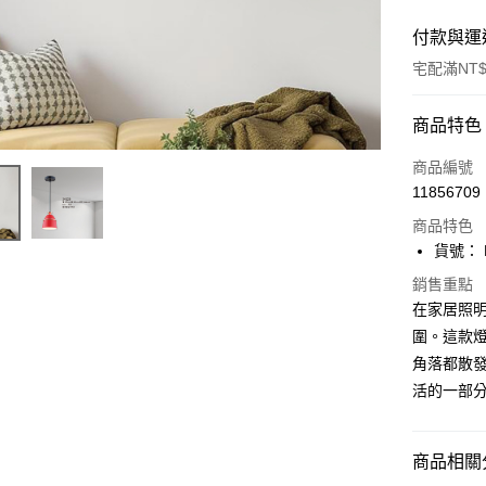
付款與運
宅配滿NT$
付款方式
商品特色
信用卡一
商品編號
11856709
LINE Pay
商品特色
Apple Pay
貨號： F
街口支付
銷售重點
在家居照
悠遊付
圍。這款
角落都散發
Google Pa
活的一部
全盈+PAY
AFTEE先
商品相關分
相關說明