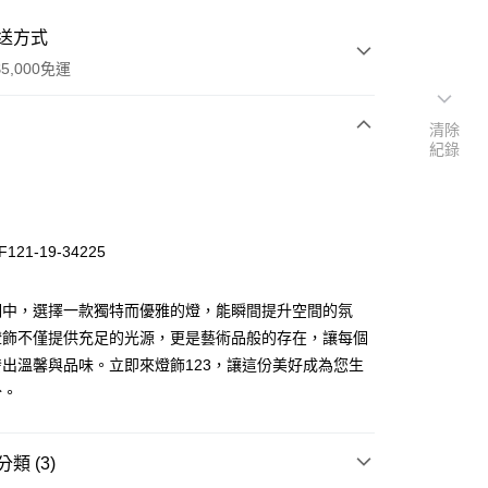
送方式
5,000免運
清除
紀錄
次付款
121-19-34225
明中，選擇一款獨特而優雅的燈，能瞬間提升空間的氛
燈飾不僅提供充足的光源，更是藝術品般的存在，讓每個
出溫馨與品味。立即來燈飾123，讓這份美好成為您生
y
分。
享後付
類 (3)