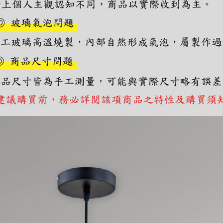
https://aft
３．未成
「AFTE
任。
４．使用「
即時審查
結果請求
５．嚴禁
形，恩沛
動。