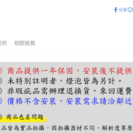
【關於「A
單吊燈｜
ATM付款
AFTEE
分享
便利好安
單吊燈｜
１．簡單
２．便利
單吊燈｜
運送方式
３．安心
宅配
【「AFT
說明
相關推薦
每筆NT$1
１．於結帳
付」結帳
２．訂單
３．收到繳
／ATM／
※ 請注意
絡購買商品
先享後付
※ 交易是
是否繳費成
付客戶支
【注意事
１．透過由
交易，需
求債權轉
２．關於