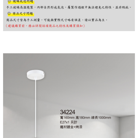
購買商品的店家。未經商家同意取消之訂單仍視為有效，需透過AFTEE先享
後付繳納相關費用。
※ 交易是否成功請以「AFTEE先享後付 」之結帳頁面顯示為準，若有關於
是否繳費成功／繳費後需取消欲退款等相關疑問，請聯繫「AFTEE先享後付
客戶支援中心」
https://netprotections.freshdesk.com/support/home
【注意事項】
１．透過由恩沛科技股份有限公司提供之「AFTEE先享後付」服務完成之交
易，需依本服務之必要範圍內提供個人資料，並將交易相關給付款項請求債
權轉讓予恩沛科技股份有限公司。
２．關於個人資料處理事宜，請瀏覽以下網址：
https://aftee.tw/terms/#terms3
３．未成年的使用者請事先徵得法定代理人或監護人之同意方可使用
「AFTEE先享後付」，若未經同意申辦者引起之損失，本公司不負相關責
任。
４．使用「AFTEE先享後付」時，將依據個別帳號之用戶狀況，依本公司即
時審查核予不同之上限額度；若仍有額度不足之情形，本公司將視審查結果
請求用戶進行身份認證。
５．嚴禁一人註冊多個帳號或使用他人資訊註冊。若發現惡意使用之情形，
恩沛科技股份有限公司將有權停止該用戶之使用額度並採取法律行動。