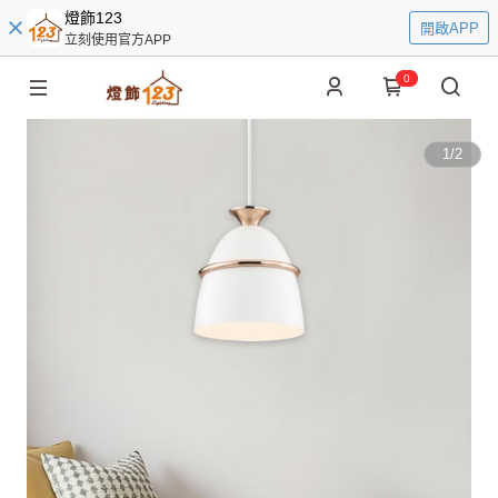
燈飾123
開啟APP
立刻使用官方APP
0
1
/
2