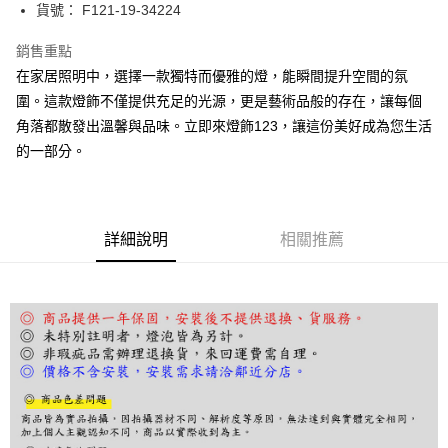
街口支付
貨號： F121-19-34224
悠遊付
銷售重點
在家居照明中，選擇一款獨特而優雅的燈，能瞬間提升空間的氛
Google Pay
圍。這款燈飾不僅提供充足的光源，更是藝術品般的存在，讓每個
全盈+PAY
角落都散發出溫馨與品味。立即來燈飾123，讓這份美好成為您生活
的一部分。
AFTEE先享後付
相關說明
【關於「AFTEE先享後付」】
ATM付款
AFTEE先享後付是「在收到商品之後才付款」的支付方式。 讓您購物簡單
便利好安心！
詳細說明
相關推薦
１．簡單：不需註冊會員、不需綁卡、不需儲值。
運送方式
２．便利：只要手機號碼，簡訊認證，即可結帳。
３．安心：先確認商品／服務後，再付款。
宅配
每筆NT$180，滿NT$5,000(含以上)免運費
【「AFTEE先享後付」結帳流程】
１．於結帳方式選擇「AFTEE先享後付」後，將跳轉至「AFTEE先享後付」
結帳頁面，進行簡訊認證並確認金額後，即可完成結帳。
２．訂單成立數日內，您將收到繳費通知簡訊。
３．收到繳費通知簡訊後14天內，點擊此簡訊中的連結，可透過四大超商／
ATM／網路銀行／等多元方式進行付款，方視為交易完成。
※ 請注意：結帳手續完成當下不需立刻繳費，但若您需要取消訂單，請聯絡