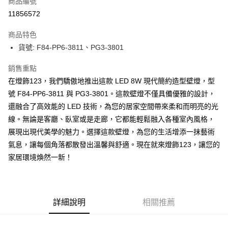
商品編號
LINE Pay
11856572
Apple Pay
商品特色
街口支付
貨號: F84-PP6-3811、PG3-3801
悠遊付
銷售重點
在燈飾123，我們驕傲地推出這款 LED 8W 現代簡約造型壁燈，型
全盈+PAY
號 F84-PP6-3811 與 PG3-3801。這款壁燈不僅具備優雅的設計，
AFTEE先享後付
還融合了高效能的 LED 技術，為您的居家空間帶來柔和而明亮的光
相關說明
線。無論是客廳、臥室或是走廊，它都能輕鬆融入各種室內風格，
【關於「AFTEE先享後付」】
展現出現代美學的魅力。選擇這款壁燈，為您的生活增添一抹藝術
ATM付款
AFTEE先享後付是「在收到商品之後才付款」的支付方式。 讓您購物簡單
便利好安心！
氣息，讓每個角落都散發出溫馨與舒適。現在就來燈飾123，讓您的
１．簡單：不需註冊會員、不需綁卡、不需儲值。
家居環境煥然一新！
運送方式
２．便利：只要手機號碼，簡訊認證，即可結帳。
３．安心：先確認商品／服務後，再付款。
宅配
每筆NT$180，滿NT$5,000(含以上)免運費
【「AFTEE先享後付」結帳流程】
１．於結帳方式選擇「AFTEE先享後付」後，將跳轉至「AFTEE先享後付」
詳細說明
相關推薦
結帳頁面，進行簡訊認證並確認金額後，即可完成結帳。
２．訂單成立數日內，您將收到繳費通知簡訊。
３．收到繳費通知簡訊後14天內，點擊此簡訊中的連結，可透過四大超商／