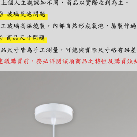
https://aft
３．未成
「AFTE
任。
４．使用「
即時審查
結果請求
５．嚴禁
形，恩沛
動。