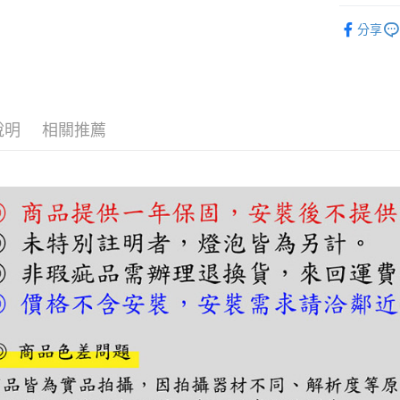
【關於「A
單吊燈｜
ATM付款
AFTEE
分享
便利好安
單吊燈｜
１．簡單
２．便利
運送方式
３．安心
宅配
【「AFT
說明
相關推薦
每筆NT$1
１．於結帳
付」結帳
２．訂單
３．收到繳
／ATM／
※ 請注意
絡購買商品
先享後付
※ 交易是
是否繳費成
付客戶支
【注意事
１．透過由
交易，需
求債權轉
２．關於