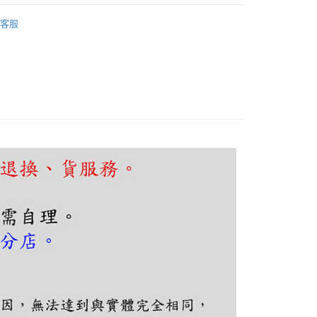
FTEE先享後付」】
吧檯、中島
木質北歐風
先享後付是「在收到商品之後才付款」的支付方式。 讓您購物簡單
客服
心！
吧檯、中島
可換燈泡吊燈
：不需註冊會員、不需綁卡、不需儲值。
：只要手機號碼，簡訊認證，即可結帳。
：先確認商品／服務後，再付款。
EE先享後付」結帳流程】
80，滿NT$5,000(含以上)免運費
方式選擇「AFTEE先享後付」後，將跳轉至「AFTEE先享後
頁面，進行簡訊認證並確認金額後，即可完成結帳。
成立數日內，您將收到繳費通知簡訊。
費通知簡訊後14天內，點擊此簡訊中的連結，可透過四大超商
網路銀行／等多元方式進行付款，方視為交易完成。
：結帳手續完成當下不需立刻繳費，但若您需要取消訂單，請聯
的店家。未經商家同意取消之訂單仍視為有效，需透過AFTEE
繳納相關費用。
否成功請以「AFTEE先享後付 」之結帳頁面顯示為準，若有關於
功／繳費後需取消欲退款等相關疑問，請聯繫「AFTEE先享後
援中心」
https://netprotections.freshdesk.com/support/home
項】
恩沛科技股份有限公司提供之「AFTEE先享後付」服務完成之
依本服務之必要範圍內提供個人資料，並將交易相關給付款項請
讓予恩沛科技股份有限公司。
個人資料處理事宜，請瀏覽以下網址：