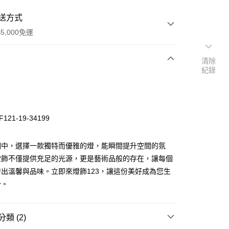
送方式
5,000免運
清除
紀錄
次付款
121-19-34199
明中，選擇一款獨特而優雅的燈，能瞬間提升空間的氛
燈飾不僅提供充足的光源，更是藝術品般的存在，讓每個
出溫馨與品味。立即來燈飾123，讓這份美好成為您生
y
分。
享後付
類 (2)