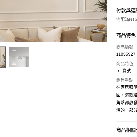
付款與運
宅配滿NT$
付款方式
商品特色
信用卡一
商品編號
11855927
LINE Pay
商品特色
Apple Pay
貨號： F
街口支付
銷售重點
在家居照
悠遊付
圍。這款
角落都散發
Google Pa
活的一部
全盈+PAY
AFTEE先
商品相關分
相關說明