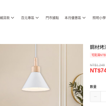
補貨款
百元專區
門市據點
本月優惠區
照明小學
鋼材烤漆
宅配滿NT$
NT$1,248
NT$7
數量