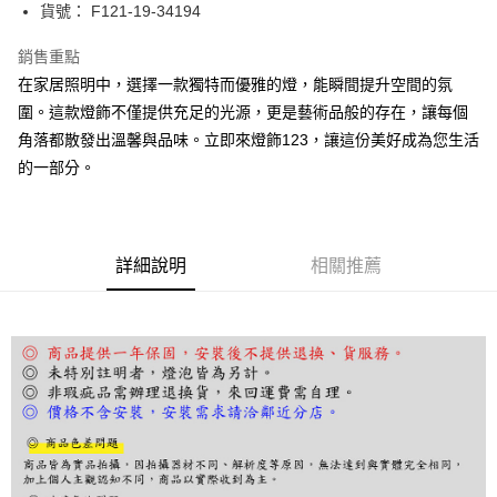
街口支付
貨號： F121-19-34194
悠遊付
銷售重點
在家居照明中，選擇一款獨特而優雅的燈，能瞬間提升空間的氛
Google Pay
圍。這款燈飾不僅提供充足的光源，更是藝術品般的存在，讓每個
全盈+PAY
角落都散發出溫馨與品味。立即來燈飾123，讓這份美好成為您生活
的一部分。
AFTEE先享後付
相關說明
【關於「AFTEE先享後付」】
ATM付款
AFTEE先享後付是「在收到商品之後才付款」的支付方式。 讓您購物簡單
便利好安心！
詳細說明
相關推薦
１．簡單：不需註冊會員、不需綁卡、不需儲值。
運送方式
２．便利：只要手機號碼，簡訊認證，即可結帳。
３．安心：先確認商品／服務後，再付款。
宅配
每筆NT$180，滿NT$5,000(含以上)免運費
【「AFTEE先享後付」結帳流程】
１．於結帳方式選擇「AFTEE先享後付」後，將跳轉至「AFTEE先享後付」
結帳頁面，進行簡訊認證並確認金額後，即可完成結帳。
２．訂單成立數日內，您將收到繳費通知簡訊。
３．收到繳費通知簡訊後14天內，點擊此簡訊中的連結，可透過四大超商／
ATM／網路銀行／等多元方式進行付款，方視為交易完成。
※ 請注意：結帳手續完成當下不需立刻繳費，但若您需要取消訂單，請聯絡