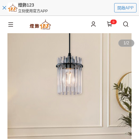
燈飾123
開啟APP
立刻使用官方APP
0
1
/
2