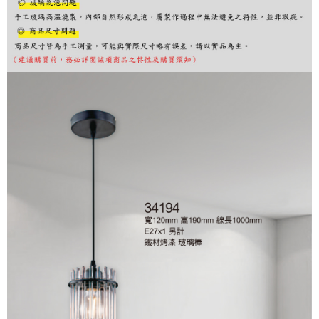
購買商品的店家。未經商家同意取消之訂單仍視為有效，需透過AFTEE先享
後付繳納相關費用。
※ 交易是否成功請以「AFTEE先享後付 」之結帳頁面顯示為準，若有關於
是否繳費成功／繳費後需取消欲退款等相關疑問，請聯繫「AFTEE先享後付
客戶支援中心」
https://netprotections.freshdesk.com/support/home
【注意事項】
１．透過由恩沛科技股份有限公司提供之「AFTEE先享後付」服務完成之交
易，需依本服務之必要範圍內提供個人資料，並將交易相關給付款項請求債
權轉讓予恩沛科技股份有限公司。
２．關於個人資料處理事宜，請瀏覽以下網址：
https://aftee.tw/terms/#terms3
３．未成年的使用者請事先徵得法定代理人或監護人之同意方可使用
「AFTEE先享後付」，若未經同意申辦者引起之損失，本公司不負相關責
任。
４．使用「AFTEE先享後付」時，將依據個別帳號之用戶狀況，依本公司即
時審查核予不同之上限額度；若仍有額度不足之情形，本公司將視審查結果
請求用戶進行身份認證。
５．嚴禁一人註冊多個帳號或使用他人資訊註冊。若發現惡意使用之情形，
恩沛科技股份有限公司將有權停止該用戶之使用額度並採取法律行動。