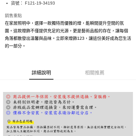
街口支付
貨號： F121-19-34193
悠遊付
銷售重點
在家居照明中，選擇一款獨特而優雅的燈，能瞬間提升空間的氛
Google Pay
圍。這款燈飾不僅提供充足的光源，更是藝術品般的存在，讓每個
全盈+PAY
角落都散發出溫馨與品味。立即來燈飾123，讓這份美好成為您生活
的一部分。
AFTEE先享後付
相關說明
【關於「AFTEE先享後付」】
ATM付款
AFTEE先享後付是「在收到商品之後才付款」的支付方式。 讓您購物簡單
便利好安心！
詳細說明
相關推薦
１．簡單：不需註冊會員、不需綁卡、不需儲值。
運送方式
２．便利：只要手機號碼，簡訊認證，即可結帳。
３．安心：先確認商品／服務後，再付款。
宅配
每筆NT$180，滿NT$5,000(含以上)免運費
【「AFTEE先享後付」結帳流程】
１．於結帳方式選擇「AFTEE先享後付」後，將跳轉至「AFTEE先享後付」
結帳頁面，進行簡訊認證並確認金額後，即可完成結帳。
２．訂單成立數日內，您將收到繳費通知簡訊。
３．收到繳費通知簡訊後14天內，點擊此簡訊中的連結，可透過四大超商／
ATM／網路銀行／等多元方式進行付款，方視為交易完成。
※ 請注意：結帳手續完成當下不需立刻繳費，但若您需要取消訂單，請聯絡