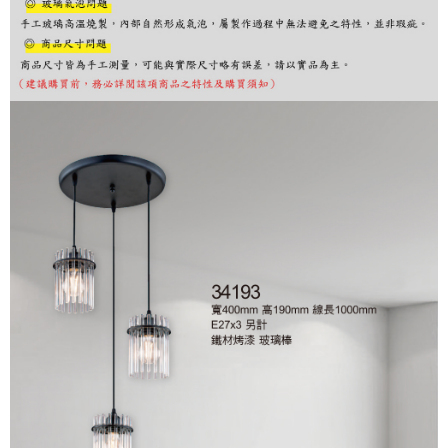
購買商品的店家。未經商家同意取消之訂單仍視為有效，需透過AFTEE先享
後付繳納相關費用。
※ 交易是否成功請以「AFTEE先享後付 」之結帳頁面顯示為準，若有關於
是否繳費成功／繳費後需取消欲退款等相關疑問，請聯繫「AFTEE先享後付
客戶支援中心」
https://netprotections.freshdesk.com/support/home
【注意事項】
１．透過由恩沛科技股份有限公司提供之「AFTEE先享後付」服務完成之交
易，需依本服務之必要範圍內提供個人資料，並將交易相關給付款項請求債
權轉讓予恩沛科技股份有限公司。
２．關於個人資料處理事宜，請瀏覽以下網址：
https://aftee.tw/terms/#terms3
３．未成年的使用者請事先徵得法定代理人或監護人之同意方可使用
「AFTEE先享後付」，若未經同意申辦者引起之損失，本公司不負相關責
任。
４．使用「AFTEE先享後付」時，將依據個別帳號之用戶狀況，依本公司即
時審查核予不同之上限額度；若仍有額度不足之情形，本公司將視審查結果
請求用戶進行身份認證。
５．嚴禁一人註冊多個帳號或使用他人資訊註冊。若發現惡意使用之情形，
恩沛科技股份有限公司將有權停止該用戶之使用額度並採取法律行動。