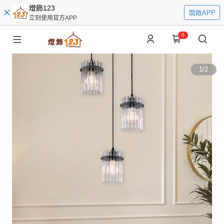
燈飾123
開啟APP
立刻使用官方APP
0
1
/
2