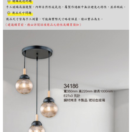
購買商品的店家。未經商家同意取消之訂單仍視為有效，需透過AFTEE先享
後付繳納相關費用。
※ 交易是否成功請以「AFTEE先享後付 」之結帳頁面顯示為準，若有關於
是否繳費成功／繳費後需取消欲退款等相關疑問，請聯繫「AFTEE先享後付
客戶支援中心」
https://netprotections.freshdesk.com/support/home
【注意事項】
１．透過由恩沛科技股份有限公司提供之「AFTEE先享後付」服務完成之交
易，需依本服務之必要範圍內提供個人資料，並將交易相關給付款項請求債
權轉讓予恩沛科技股份有限公司。
２．關於個人資料處理事宜，請瀏覽以下網址：
https://aftee.tw/terms/#terms3
３．未成年的使用者請事先徵得法定代理人或監護人之同意方可使用
「AFTEE先享後付」，若未經同意申辦者引起之損失，本公司不負相關責
任。
４．使用「AFTEE先享後付」時，將依據個別帳號之用戶狀況，依本公司即
時審查核予不同之上限額度；若仍有額度不足之情形，本公司將視審查結果
請求用戶進行身份認證。
５．嚴禁一人註冊多個帳號或使用他人資訊註冊。若發現惡意使用之情形，
恩沛科技股份有限公司將有權停止該用戶之使用額度並採取法律行動。