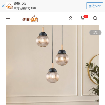
燈飾123
開啟APP
立刻使用官方APP
0
1
/
2