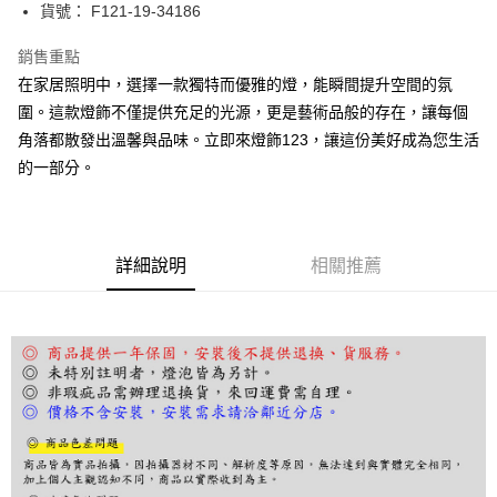
街口支付
貨號： F121-19-34186
悠遊付
銷售重點
在家居照明中，選擇一款獨特而優雅的燈，能瞬間提升空間的氛
Google Pay
圍。這款燈飾不僅提供充足的光源，更是藝術品般的存在，讓每個
全盈+PAY
角落都散發出溫馨與品味。立即來燈飾123，讓這份美好成為您生活
的一部分。
AFTEE先享後付
相關說明
【關於「AFTEE先享後付」】
ATM付款
AFTEE先享後付是「在收到商品之後才付款」的支付方式。 讓您購物簡單
便利好安心！
詳細說明
相關推薦
１．簡單：不需註冊會員、不需綁卡、不需儲值。
運送方式
２．便利：只要手機號碼，簡訊認證，即可結帳。
３．安心：先確認商品／服務後，再付款。
宅配
每筆NT$180，滿NT$5,000(含以上)免運費
【「AFTEE先享後付」結帳流程】
１．於結帳方式選擇「AFTEE先享後付」後，將跳轉至「AFTEE先享後付」
結帳頁面，進行簡訊認證並確認金額後，即可完成結帳。
２．訂單成立數日內，您將收到繳費通知簡訊。
３．收到繳費通知簡訊後14天內，點擊此簡訊中的連結，可透過四大超商／
ATM／網路銀行／等多元方式進行付款，方視為交易完成。
※ 請注意：結帳手續完成當下不需立刻繳費，但若您需要取消訂單，請聯絡