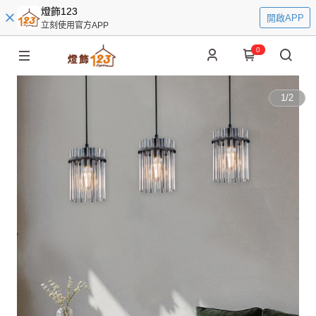
燈飾123
開啟APP
立刻使用官方APP
0
1
/
2