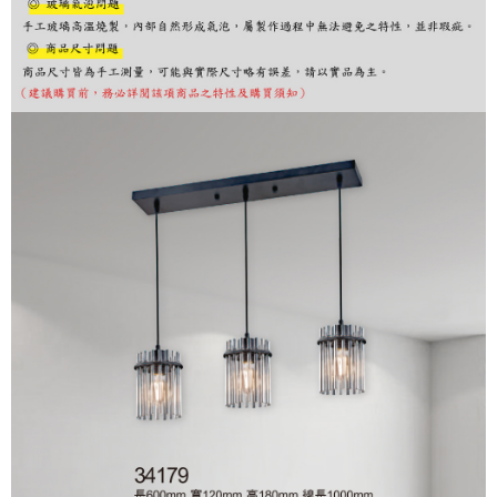
購買商品的店家。未經商家同意取消之訂單仍視為有效，需透過AFTEE先享
後付繳納相關費用。
※ 交易是否成功請以「AFTEE先享後付 」之結帳頁面顯示為準，若有關於
是否繳費成功／繳費後需取消欲退款等相關疑問，請聯繫「AFTEE先享後付
客戶支援中心」
https://netprotections.freshdesk.com/support/home
【注意事項】
１．透過由恩沛科技股份有限公司提供之「AFTEE先享後付」服務完成之交
易，需依本服務之必要範圍內提供個人資料，並將交易相關給付款項請求債
權轉讓予恩沛科技股份有限公司。
２．關於個人資料處理事宜，請瀏覽以下網址：
https://aftee.tw/terms/#terms3
３．未成年的使用者請事先徵得法定代理人或監護人之同意方可使用
「AFTEE先享後付」，若未經同意申辦者引起之損失，本公司不負相關責
任。
４．使用「AFTEE先享後付」時，將依據個別帳號之用戶狀況，依本公司即
時審查核予不同之上限額度；若仍有額度不足之情形，本公司將視審查結果
請求用戶進行身份認證。
５．嚴禁一人註冊多個帳號或使用他人資訊註冊。若發現惡意使用之情形，
恩沛科技股份有限公司將有權停止該用戶之使用額度並採取法律行動。