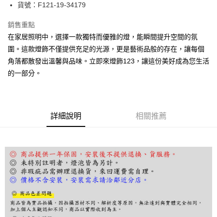
街口支付
貨號：F121-19-34179
悠遊付
銷售重點
在家居照明中，選擇一款獨特而優雅的燈，能瞬間提升空間的氛
Google Pay
圍。這款燈飾不僅提供充足的光源，更是藝術品般的存在，讓每個
全盈+PAY
角落都散發出溫馨與品味。立即來燈飾123，讓這份美好成為您生活
的一部分。
AFTEE先享後付
相關說明
【關於「AFTEE先享後付」】
ATM付款
AFTEE先享後付是「在收到商品之後才付款」的支付方式。 讓您購物簡單
便利好安心！
詳細說明
相關推薦
１．簡單：不需註冊會員、不需綁卡、不需儲值。
運送方式
２．便利：只要手機號碼，簡訊認證，即可結帳。
３．安心：先確認商品／服務後，再付款。
宅配
每筆NT$180，滿NT$5,000(含以上)免運費
【「AFTEE先享後付」結帳流程】
１．於結帳方式選擇「AFTEE先享後付」後，將跳轉至「AFTEE先享後付」
結帳頁面，進行簡訊認證並確認金額後，即可完成結帳。
２．訂單成立數日內，您將收到繳費通知簡訊。
３．收到繳費通知簡訊後14天內，點擊此簡訊中的連結，可透過四大超商／
ATM／網路銀行／等多元方式進行付款，方視為交易完成。
※ 請注意：結帳手續完成當下不需立刻繳費，但若您需要取消訂單，請聯絡