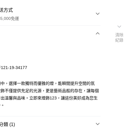
送方式
5,000免運
清除
紀錄
次付款
21-19-34177
明中，選擇一款獨特而優雅的燈，能瞬間提升空間的氛
燈飾不僅提供充足的光源，更是藝術品般的存在，讓每個
出溫馨與品味。立即來燈飾123，讓這份美好成為您生
y
分。
享後付
類 (1)