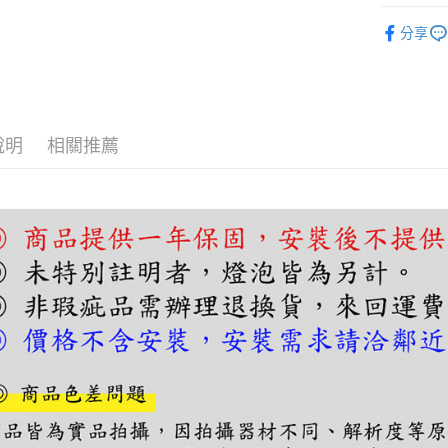
【關於「A
吊燈｜餐
ATM付款
AFTEE
分享
便利好安
１．簡單
２．便利
運送方式
３．安心
宅配
【「AFT
說明
相關推薦
每筆NT$1
１．於結帳
付」結帳
２．訂單
３．收到繳
／ATM／
※ 請注意
絡購買商品
先享後付
※ 交易是
是否繳費成
付客戶支
【注意事
１．透過由
交易，需
求債權轉
２．關於