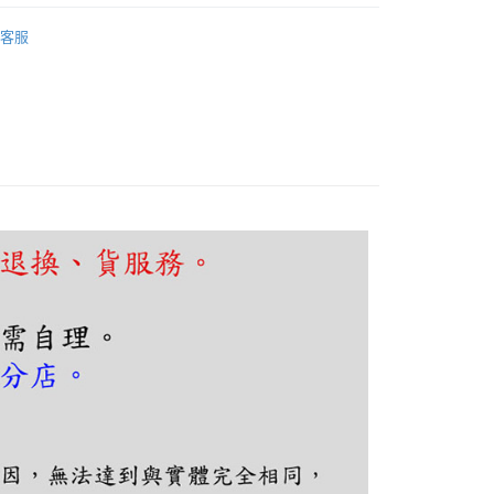
FTEE先享後付」】
廳、餐桌
直盤吊燈
先享後付是「在收到商品之後才付款」的支付方式。 讓您購物簡單
客服
心！
：不需註冊會員、不需綁卡、不需儲值。
：只要手機號碼，簡訊認證，即可結帳。
：先確認商品／服務後，再付款。
EE先享後付」結帳流程】
80，滿NT$5,000(含以上)免運費
方式選擇「AFTEE先享後付」後，將跳轉至「AFTEE先享後
頁面，進行簡訊認證並確認金額後，即可完成結帳。
成立數日內，您將收到繳費通知簡訊。
費通知簡訊後14天內，點擊此簡訊中的連結，可透過四大超商
網路銀行／等多元方式進行付款，方視為交易完成。
：結帳手續完成當下不需立刻繳費，但若您需要取消訂單，請聯
的店家。未經商家同意取消之訂單仍視為有效，需透過AFTEE
繳納相關費用。
否成功請以「AFTEE先享後付 」之結帳頁面顯示為準，若有關於
功／繳費後需取消欲退款等相關疑問，請聯繫「AFTEE先享後
援中心」
https://netprotections.freshdesk.com/support/home
項】
恩沛科技股份有限公司提供之「AFTEE先享後付」服務完成之
依本服務之必要範圍內提供個人資料，並將交易相關給付款項請
讓予恩沛科技股份有限公司。
個人資料處理事宜，請瀏覽以下網址：