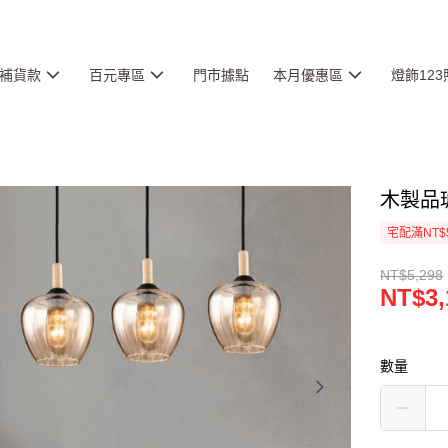
補貨款
百元專區
門市據點
本月優惠區
燈飾12
木製品琥
宅配滿NT$
NT$5,298
NT$3,
數量