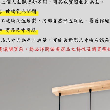
https://aft
３．未成
「AFTE
任。
４．使用「
即時審查
結果請求
５．嚴禁
形，恩沛
動。