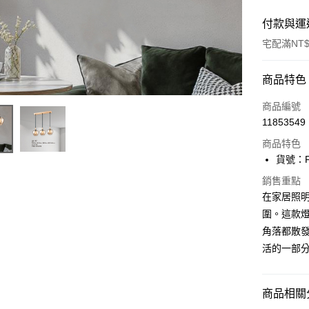
付款與運
宅配滿NT$
付款方式
商品特色
信用卡一
商品編號
11853549
LINE Pay
商品特色
Apple Pay
貨號：F1
街口支付
銷售重點
在家居照
悠遊付
圍。這款
角落都散發
Google Pa
活的一部
全盈+PAY
AFTEE先
商品相關分
相關說明