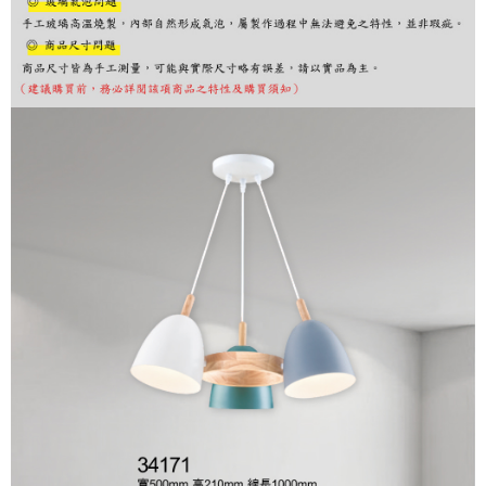
購買商品的店家。未經商家同意取消之訂單仍視為有效，需透過AFTEE先享
後付繳納相關費用。
※ 交易是否成功請以「AFTEE先享後付 」之結帳頁面顯示為準，若有關於
是否繳費成功／繳費後需取消欲退款等相關疑問，請聯繫「AFTEE先享後付
客戶支援中心」
https://netprotections.freshdesk.com/support/home
【注意事項】
１．透過由恩沛科技股份有限公司提供之「AFTEE先享後付」服務完成之交
易，需依本服務之必要範圍內提供個人資料，並將交易相關給付款項請求債
權轉讓予恩沛科技股份有限公司。
２．關於個人資料處理事宜，請瀏覽以下網址：
https://aftee.tw/terms/#terms3
３．未成年的使用者請事先徵得法定代理人或監護人之同意方可使用
「AFTEE先享後付」，若未經同意申辦者引起之損失，本公司不負相關責
任。
４．使用「AFTEE先享後付」時，將依據個別帳號之用戶狀況，依本公司即
時審查核予不同之上限額度；若仍有額度不足之情形，本公司將視審查結果
請求用戶進行身份認證。
５．嚴禁一人註冊多個帳號或使用他人資訊註冊。若發現惡意使用之情形，
恩沛科技股份有限公司將有權停止該用戶之使用額度並採取法律行動。