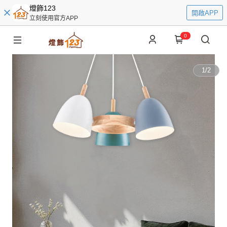
燈飾123
開啟APP
立刻使用官方APP
0
1
/
2