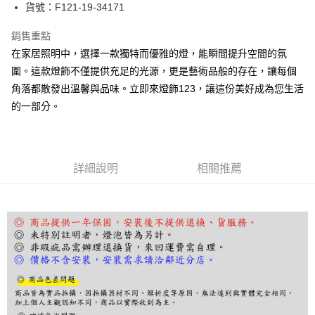
街口支付
貨號：F121-19-34171
悠遊付
銷售重點
在家居照明中，選擇一款獨特而優雅的燈，能瞬間提升空間的氛
Google Pay
圍。這款燈飾不僅提供充足的光源，更是藝術品般的存在，讓每個
全盈+PAY
角落都散發出溫馨與品味。立即來燈飾123，讓這份美好成為您生活
的一部分。
AFTEE先享後付
相關說明
【關於「AFTEE先享後付」】
ATM付款
AFTEE先享後付是「在收到商品之後才付款」的支付方式。 讓您購物簡單
便利好安心！
詳細說明
相關推薦
１．簡單：不需註冊會員、不需綁卡、不需儲值。
運送方式
２．便利：只要手機號碼，簡訊認證，即可結帳。
３．安心：先確認商品／服務後，再付款。
宅配
每筆NT$180，滿NT$5,000(含以上)免運費
【「AFTEE先享後付」結帳流程】
１．於結帳方式選擇「AFTEE先享後付」後，將跳轉至「AFTEE先享後付」
結帳頁面，進行簡訊認證並確認金額後，即可完成結帳。
２．訂單成立數日內，您將收到繳費通知簡訊。
３．收到繳費通知簡訊後14天內，點擊此簡訊中的連結，可透過四大超商／
ATM／網路銀行／等多元方式進行付款，方視為交易完成。
※ 請注意：結帳手續完成當下不需立刻繳費，但若您需要取消訂單，請聯絡