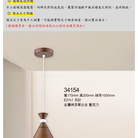
購買商品的店家。未經商家同意取消之訂單仍視為有效，需透過AFTEE先享
後付繳納相關費用。
※ 交易是否成功請以「AFTEE先享後付 」之結帳頁面顯示為準，若有關於
是否繳費成功／繳費後需取消欲退款等相關疑問，請聯繫「AFTEE先享後付
客戶支援中心」
https://netprotections.freshdesk.com/support/home
【注意事項】
１．透過由恩沛科技股份有限公司提供之「AFTEE先享後付」服務完成之交
易，需依本服務之必要範圍內提供個人資料，並將交易相關給付款項請求債
權轉讓予恩沛科技股份有限公司。
２．關於個人資料處理事宜，請瀏覽以下網址：
https://aftee.tw/terms/#terms3
３．未成年的使用者請事先徵得法定代理人或監護人之同意方可使用
「AFTEE先享後付」，若未經同意申辦者引起之損失，本公司不負相關責
任。
４．使用「AFTEE先享後付」時，將依據個別帳號之用戶狀況，依本公司即
時審查核予不同之上限額度；若仍有額度不足之情形，本公司將視審查結果
請求用戶進行身份認證。
５．嚴禁一人註冊多個帳號或使用他人資訊註冊。若發現惡意使用之情形，
恩沛科技股份有限公司將有權停止該用戶之使用額度並採取法律行動。