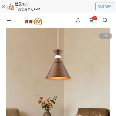
燈飾123
開啟APP
立刻使用官方APP
0
1
/
2