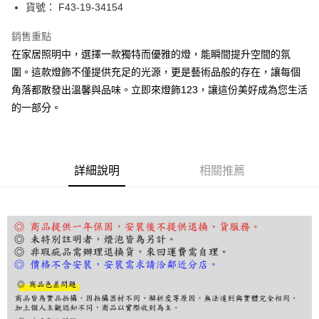
街口支付
貨號： F43-19-34154
悠遊付
銷售重點
在家居照明中，選擇一款獨特而優雅的燈，能瞬間提升空間的氛
Google Pay
圍。這款燈飾不僅提供充足的光源，更是藝術品般的存在，讓每個
全盈+PAY
角落都散發出溫馨與品味。立即來燈飾123，讓這份美好成為您生活
的一部分。
AFTEE先享後付
相關說明
【關於「AFTEE先享後付」】
ATM付款
AFTEE先享後付是「在收到商品之後才付款」的支付方式。 讓您購物簡單
便利好安心！
詳細說明
相關推薦
１．簡單：不需註冊會員、不需綁卡、不需儲值。
運送方式
２．便利：只要手機號碼，簡訊認證，即可結帳。
３．安心：先確認商品／服務後，再付款。
宅配
每筆NT$180，滿NT$5,000(含以上)免運費
【「AFTEE先享後付」結帳流程】
１．於結帳方式選擇「AFTEE先享後付」後，將跳轉至「AFTEE先享後付」
結帳頁面，進行簡訊認證並確認金額後，即可完成結帳。
２．訂單成立數日內，您將收到繳費通知簡訊。
３．收到繳費通知簡訊後14天內，點擊此簡訊中的連結，可透過四大超商／
ATM／網路銀行／等多元方式進行付款，方視為交易完成。
※ 請注意：結帳手續完成當下不需立刻繳費，但若您需要取消訂單，請聯絡