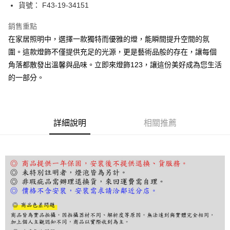
街口支付
貨號： F43-19-34151
悠遊付
銷售重點
在家居照明中，選擇一款獨特而優雅的燈，能瞬間提升空間的氛
Google Pay
圍。這款燈飾不僅提供充足的光源，更是藝術品般的存在，讓每個
全盈+PAY
角落都散發出溫馨與品味。立即來燈飾123，讓這份美好成為您生活
的一部分。
AFTEE先享後付
相關說明
【關於「AFTEE先享後付」】
ATM付款
AFTEE先享後付是「在收到商品之後才付款」的支付方式。 讓您購物簡單
便利好安心！
詳細說明
相關推薦
１．簡單：不需註冊會員、不需綁卡、不需儲值。
運送方式
２．便利：只要手機號碼，簡訊認證，即可結帳。
３．安心：先確認商品／服務後，再付款。
宅配
每筆NT$180，滿NT$5,000(含以上)免運費
【「AFTEE先享後付」結帳流程】
１．於結帳方式選擇「AFTEE先享後付」後，將跳轉至「AFTEE先享後付」
結帳頁面，進行簡訊認證並確認金額後，即可完成結帳。
２．訂單成立數日內，您將收到繳費通知簡訊。
３．收到繳費通知簡訊後14天內，點擊此簡訊中的連結，可透過四大超商／
ATM／網路銀行／等多元方式進行付款，方視為交易完成。
※ 請注意：結帳手續完成當下不需立刻繳費，但若您需要取消訂單，請聯絡