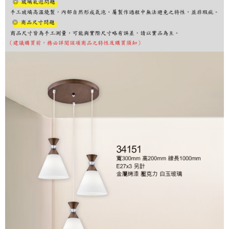
購買商品的店家。未經商家同意取消之訂單仍視為有效，需透過AFTEE先享
後付繳納相關費用。
※ 交易是否成功請以「AFTEE先享後付 」之結帳頁面顯示為準，若有關於
是否繳費成功／繳費後需取消欲退款等相關疑問，請聯繫「AFTEE先享後付
客戶支援中心」
https://netprotections.freshdesk.com/support/home
【注意事項】
１．透過由恩沛科技股份有限公司提供之「AFTEE先享後付」服務完成之交
易，需依本服務之必要範圍內提供個人資料，並將交易相關給付款項請求債
權轉讓予恩沛科技股份有限公司。
２．關於個人資料處理事宜，請瀏覽以下網址：
https://aftee.tw/terms/#terms3
３．未成年的使用者請事先徵得法定代理人或監護人之同意方可使用
「AFTEE先享後付」，若未經同意申辦者引起之損失，本公司不負相關責
任。
４．使用「AFTEE先享後付」時，將依據個別帳號之用戶狀況，依本公司即
時審查核予不同之上限額度；若仍有額度不足之情形，本公司將視審查結果
請求用戶進行身份認證。
５．嚴禁一人註冊多個帳號或使用他人資訊註冊。若發現惡意使用之情形，
恩沛科技股份有限公司將有權停止該用戶之使用額度並採取法律行動。