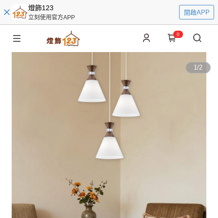
燈飾123
開啟APP
立刻使用官方APP
0
1
/
2