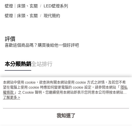
壁燈｜床頭、玄關
LED壁燈系列
壁燈｜床頭、玄關
現代簡約
評價
喜歡這個商品嗎？購買後給他一個好評吧
本分類熱銷
全站排行
本網站中使用 cookie，欲查詢有關本網站使用 cookie 方式之詳情，及若您不希
熱門標籤
望在電腦上使用 cookie 時應如何變更電腦的 cookie 設定，請參閱本網站「
隱私
權條款
」之 Cookie 聲明。您繼續使用本網站即表示您同意本公司得按本網站使
用條款之 Cookie 聲明使用 cookie。
了解更多 >
我知道了