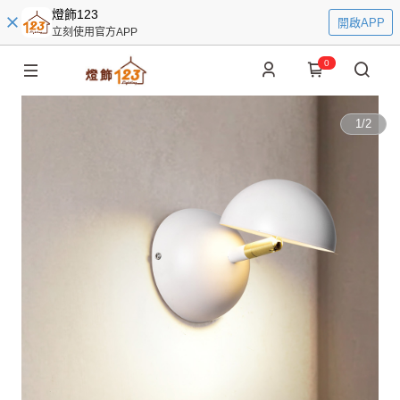
燈飾123
開啟APP
立刻使用官方APP
0
1
/
2