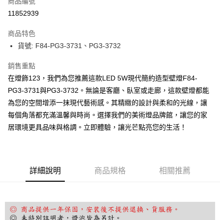
商品編號
LINE Pay
11852939
Apple Pay
商品特色
街口支付
貨號: F84-PG3-3731、PG3-3732
悠遊付
銷售重點
在燈飾123，我們為您推薦這款LED 5W現代簡約造型壁燈F84-
全盈+PAY
PG3-3731與PG3-3732。無論是客廳、臥室或走廊，這款壁燈都能
AFTEE先享後付
為您的空間增添一抹現代藝術感。其精緻的設計與柔和的光線，讓
相關說明
每個角落都充滿溫馨與時尚。選擇我們的美術燈品牌館，讓您的家
【關於「AFTEE先享後付」】
居環境更具品味與格調。立即體驗，讓光芒點亮您的生活！
ATM付款
AFTEE先享後付是「在收到商品之後才付款」的支付方式。 讓您購物簡單
便利好安心！
１．簡單：不需註冊會員、不需綁卡、不需儲值。
運送方式
２．便利：只要手機號碼，簡訊認證，即可結帳。
３．安心：先確認商品／服務後，再付款。
宅配
詳細說明
商品規格
相關推薦
每筆NT$180，滿NT$5,000(含以上)免運費
【「AFTEE先享後付」結帳流程】
１．於結帳方式選擇「AFTEE先享後付」後，將跳轉至「AFTEE先享後付」
結帳頁面，進行簡訊認證並確認金額後，即可完成結帳。
２．訂單成立數日內，您將收到繳費通知簡訊。
３．收到繳費通知簡訊後14天內，點擊此簡訊中的連結，可透過四大超商／