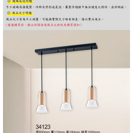
購買商品的店家。未經商家同意取消之訂單仍視為有效，需透過AFTEE先享
後付繳納相關費用。
※ 交易是否成功請以「AFTEE先享後付 」之結帳頁面顯示為準，若有關於
是否繳費成功／繳費後需取消欲退款等相關疑問，請聯繫「AFTEE先享後付
客戶支援中心」
https://netprotections.freshdesk.com/support/home
【注意事項】
１．透過由恩沛科技股份有限公司提供之「AFTEE先享後付」服務完成之交
易，需依本服務之必要範圍內提供個人資料，並將交易相關給付款項請求債
權轉讓予恩沛科技股份有限公司。
２．關於個人資料處理事宜，請瀏覽以下網址：
https://aftee.tw/terms/#terms3
３．未成年的使用者請事先徵得法定代理人或監護人之同意方可使用
「AFTEE先享後付」，若未經同意申辦者引起之損失，本公司不負相關責
任。
４．使用「AFTEE先享後付」時，將依據個別帳號之用戶狀況，依本公司即
時審查核予不同之上限額度；若仍有額度不足之情形，本公司將視審查結果
請求用戶進行身份認證。
５．嚴禁一人註冊多個帳號或使用他人資訊註冊。若發現惡意使用之情形，
恩沛科技股份有限公司將有權停止該用戶之使用額度並採取法律行動。