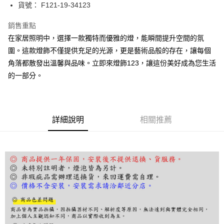
街口支付
貨號： F121-19-34123
悠遊付
銷售重點
在家居照明中，選擇一款獨特而優雅的燈，能瞬間提升空間的氛
Google Pay
圍。這款燈飾不僅提供充足的光源，更是藝術品般的存在，讓每個
全盈+PAY
角落都散發出溫馨與品味。立即來燈飾123，讓這份美好成為您生活
的一部分。
AFTEE先享後付
相關說明
【關於「AFTEE先享後付」】
ATM付款
AFTEE先享後付是「在收到商品之後才付款」的支付方式。 讓您購物簡單
便利好安心！
詳細說明
相關推薦
１．簡單：不需註冊會員、不需綁卡、不需儲值。
運送方式
２．便利：只要手機號碼，簡訊認證，即可結帳。
３．安心：先確認商品／服務後，再付款。
宅配
每筆NT$180，滿NT$5,000(含以上)免運費
【「AFTEE先享後付」結帳流程】
１．於結帳方式選擇「AFTEE先享後付」後，將跳轉至「AFTEE先享後付」
結帳頁面，進行簡訊認證並確認金額後，即可完成結帳。
２．訂單成立數日內，您將收到繳費通知簡訊。
３．收到繳費通知簡訊後14天內，點擊此簡訊中的連結，可透過四大超商／
ATM／網路銀行／等多元方式進行付款，方視為交易完成。
※ 請注意：結帳手續完成當下不需立刻繳費，但若您需要取消訂單，請聯絡