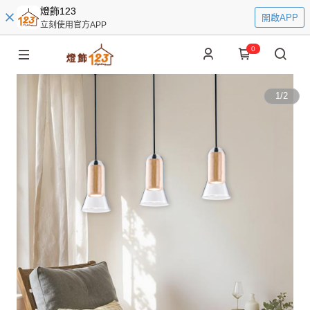
燈飾123
開啟APP
立刻使用官方APP
0
1
/
2