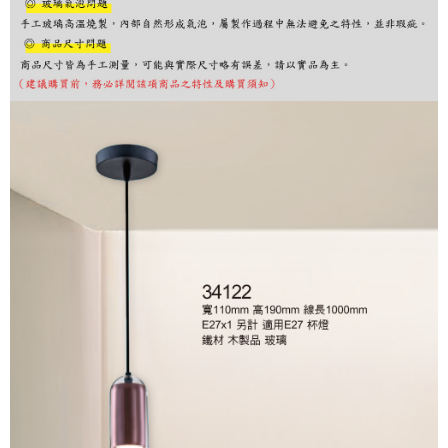
購買商品的店家。未經商家同意取消之訂單仍視為有效，需透過AFTEE先享
後付繳納相關費用。
※ 交易是否成功請以「AFTEE先享後付 」之結帳頁面顯示為準，若有關於
是否繳費成功／繳費後需取消欲退款等相關疑問，請聯繫「AFTEE先享後付
客戶支援中心」
https://netprotections.freshdesk.com/support/home
【注意事項】
１．透過由恩沛科技股份有限公司提供之「AFTEE先享後付」服務完成之交
易，需依本服務之必要範圍內提供個人資料，並將交易相關給付款項請求債
權轉讓予恩沛科技股份有限公司。
２．關於個人資料處理事宜，請瀏覽以下網址：
https://aftee.tw/terms/#terms3
３．未成年的使用者請事先徵得法定代理人或監護人之同意方可使用
「AFTEE先享後付」，若未經同意申辦者引起之損失，本公司不負相關責
任。
４．使用「AFTEE先享後付」時，將依據個別帳號之用戶狀況，依本公司即
時審查核予不同之上限額度；若仍有額度不足之情形，本公司將視審查結果
請求用戶進行身份認證。
５．嚴禁一人註冊多個帳號或使用他人資訊註冊。若發現惡意使用之情形，
恩沛科技股份有限公司將有權停止該用戶之使用額度並採取法律行動。