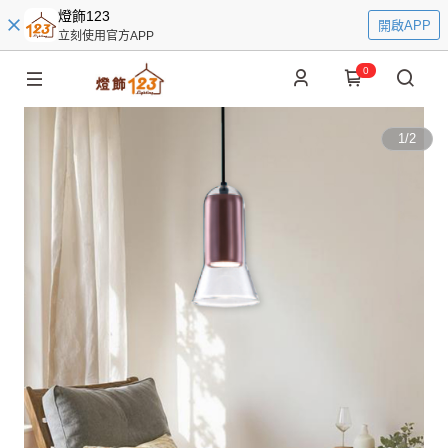
燈飾123
開啟APP
立刻使用官方APP
0
1
/
2