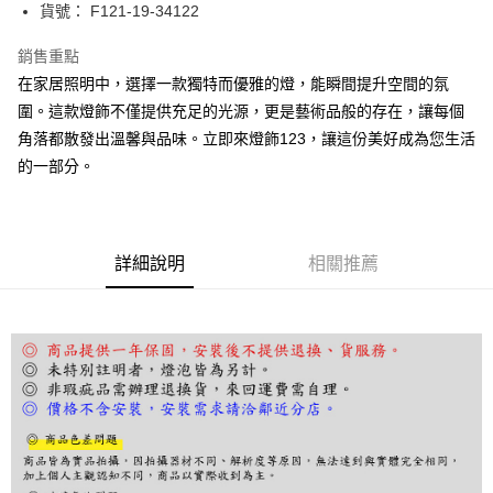
街口支付
貨號： F121-19-34122
悠遊付
銷售重點
在家居照明中，選擇一款獨特而優雅的燈，能瞬間提升空間的氛
Google Pay
圍。這款燈飾不僅提供充足的光源，更是藝術品般的存在，讓每個
全盈+PAY
角落都散發出溫馨與品味。立即來燈飾123，讓這份美好成為您生活
的一部分。
AFTEE先享後付
相關說明
【關於「AFTEE先享後付」】
ATM付款
AFTEE先享後付是「在收到商品之後才付款」的支付方式。 讓您購物簡單
便利好安心！
詳細說明
相關推薦
１．簡單：不需註冊會員、不需綁卡、不需儲值。
運送方式
２．便利：只要手機號碼，簡訊認證，即可結帳。
３．安心：先確認商品／服務後，再付款。
宅配
每筆NT$180，滿NT$5,000(含以上)免運費
【「AFTEE先享後付」結帳流程】
１．於結帳方式選擇「AFTEE先享後付」後，將跳轉至「AFTEE先享後付」
結帳頁面，進行簡訊認證並確認金額後，即可完成結帳。
２．訂單成立數日內，您將收到繳費通知簡訊。
３．收到繳費通知簡訊後14天內，點擊此簡訊中的連結，可透過四大超商／
ATM／網路銀行／等多元方式進行付款，方視為交易完成。
※ 請注意：結帳手續完成當下不需立刻繳費，但若您需要取消訂單，請聯絡