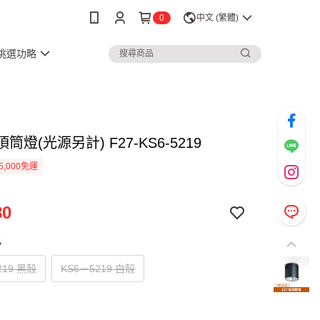
0
中文 (繁體)
3挑選功略
頂筒燈(光源另計) F27-KS6-5219
5,000免運
80
色
219 黑殼
KS6－5219 白殼