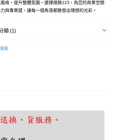
風格，提升整體氛圍。選擇燈飾123，為您的商業空間
享後付
活力與專業感，讓每一個角落都散發出理想的光彩。
FTEE先享後付」】
先享後付是「在收到商品之後才付款」的支付方式。 讓您購物簡單
類 (1)
心！
：不需註冊會員、不需綁卡、不需儲值。
｜崁燈、盒燈、筒燈
吸頂筒燈
：只要手機號碼，簡訊認證，即可結帳。
客服
：先確認商品／服務後，再付款。
EE先享後付」結帳流程】
80，滿NT$5,000(含以上)免運費
方式選擇「AFTEE先享後付」後，將跳轉至「AFTEE先享後
頁面，進行簡訊認證並確認金額後，即可完成結帳。
成立數日內，您將收到繳費通知簡訊。
費通知簡訊後14天內，點擊此簡訊中的連結，可透過四大超商
網路銀行／等多元方式進行付款，方視為交易完成。
：結帳手續完成當下不需立刻繳費，但若您需要取消訂單，請聯
的店家。未經商家同意取消之訂單仍視為有效，需透過AFTEE
繳納相關費用。
否成功請以「AFTEE先享後付 」之結帳頁面顯示為準，若有關於
功／繳費後需取消欲退款等相關疑問，請聯繫「AFTEE先享後
援中心」
https://netprotections.freshdesk.com/support/home
項】