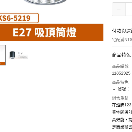
付款與運
宅配滿NT$
付款方式
商品特色
信用卡一
商品編號
11852925
LINE Pay
商品特色
Apple Pay
貨號： F
街口支付
銷售重點
在燈飾123
悠遊付
業空間設
高效能，
Google Pa
是商業辦公
全盈+PAY