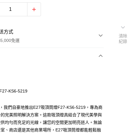
送方式
清除
5,000免運
紀錄
次付款
27-KS6-5219
，我們自豪地推出E27吸頂筒燈F27-KS6-5219，專為商
計的完美照明解決方案。這款吸頂燈具結合了現代美學與
提供均勻而充足的光線，讓您的空間更加明亮迷人。無論
y
室、商店還是其他商業場所，E27吸頂筒燈都能輕鬆融