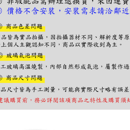
１．透過由
交易，需
求債權轉
２．關於
https://aft
３．未成
「AFTE
任。
４．使用「
即時審查
結果請求
５．嚴禁
形，恩沛
動。