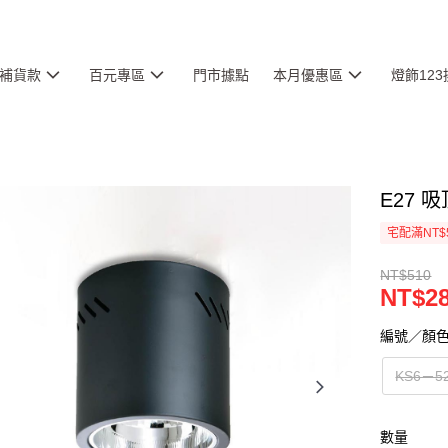
補貨款
百元專區
門市據點
本月優惠區
燈飾12
E27 吸
宅配滿NT$
NT$510
NT$2
編號／顏
KS6－5
數量