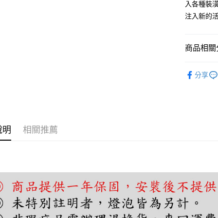
入各種裝潢
AFTEE先
注入新的
相關說明
【關於「A
ATM付款
AFTEE
商品相關分
便利好安
１．簡單
基礎照明
２．便利
分享
運送方式
３．安心
宅配
【「AFT
每筆NT$1
１．於結帳
付」結帳
２．訂單
說明
相關推薦
３．收到繳
／ATM／
※ 請注意
絡購買商品
先享後付
※ 交易是
是否繳費成
付客戶支
【注意事