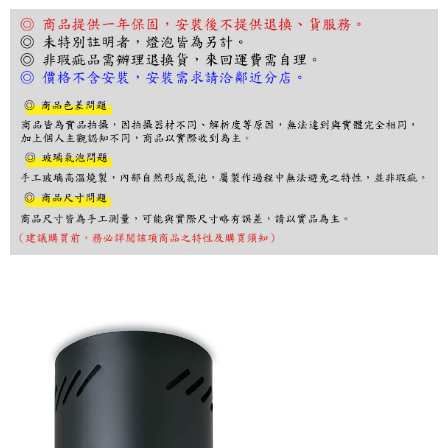
３．收到繳費通知簡訊後14天內，點擊此簡訊中的連結，可透過四大超商／
ATM／網路銀行／等多元方式進行付款，方視為交易完成。
※ 請注意：結帳手續完成當下不需立刻繳費，但若您需要取消訂單，請聯絡
購買商品的店家。未經商家同意取消之訂單仍視為有效，需透過AFTEE先享
後付繳納相關費用。
※ 交易是否成功請以「AFTEE先享後付 」之結帳頁面顯示為準，若有關於
是否繳費成功／繳費後需取消欲退款等相關疑問，請聯繫「AFTEE先享後付
客戶支援中心」
https://netprotections.freshdesk.com/support/home
【注意事項】
１．透過由恩沛科技股份有限公司提供之「AFTEE先享後付」服務完成之交
易，需依本服務之必要範圍內提供個人資料，並將交易相關給付款項請求債
權轉讓予恩沛科技股份有限公司。
２．關於個人資料處理事宜，請瀏覽以下網址：
https://aftee.tw/terms/#terms3
３．未成年的使用者請事先徵得法定代理人或監護人之同意方可使用
「AFTEE先享後付」，若未經同意申辦者引起之損失，本公司不負相關責
任。
４．使用「AFTEE先享後付」時，將依據個別帳號之用戶狀況，依本公司即
時審查核予不同之上限額度；若仍有額度不足之情形，本公司將視審查結果
請求用戶進行身份認證。
５．嚴禁一人註冊多個帳號或使用他人資訊註冊。若發現惡意使用之情形，
恩沛科技股份有限公司將有權停止該用戶之使用額度並採取法律行動。