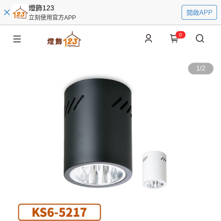
燈飾123
開啟APP
立刻使用官方APP
0
1
/
2