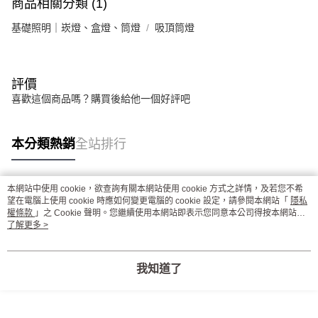
商品相關分類 (1)
基礎照明｜崁燈、盒燈、筒燈
吸頂筒燈
評價
喜歡這個商品嗎？購買後給他一個好評吧
本分類熱銷
全站排行
本網站中使用 cookie，欲查詢有關本網站使用 cookie 方式之詳情，及若您不希
熱門標籤
望在電腦上使用 cookie 時應如何變更電腦的 cookie 設定，請參閱本網站「
隱私
權條款
」之 Cookie 聲明。您繼續使用本網站即表示您同意本公司得按本網站使
用條款之 Cookie 聲明使用 cookie。
了解更多 >
我知道了