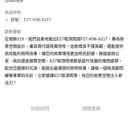
11852924
Apple Pay
商品特色
街口支付
貨號： F27-KS6-5217
悠遊付
銷售重點
在燈飾123，我們自豪地推出E27吸頂筒燈F27-KS6-5217，專為商
Google Pay
業空間設計，兼具現代感與實用性。這款燈具不僅美觀，還能提供
全盈+PAY
高效能的照明效果，讓您的商業環境更加明亮舒適。無論是辦公
室、商店還是展覽空間，E27吸頂筒燈都是提升氛圍的理想選擇。
AFTEE先享後付
配合您選擇的光源，創造出最理想的照明效果，讓每一個角落都閃
相關說明
耀著專業的光彩。立即選擇E27吸頂筒燈，為您的商業空間注入新
【關於「AFTEE先享後付」】
ATM付款
AFTEE先享後付是「在收到商品之後才付款」的支付方式。 讓您購物簡單
活力！
便利好安心！
１．簡單：不需註冊會員、不需綁卡、不需儲值。
運送方式
２．便利：只要手機號碼，簡訊認證，即可結帳。
３．安心：先確認商品／服務後，再付款。
宅配
詳細說明
相關推薦
每筆NT$180，滿NT$5,000(含以上)免運費
【「AFTEE先享後付」結帳流程】
１．於結帳方式選擇「AFTEE先享後付」後，將跳轉至「AFTEE先享後付」
結帳頁面，進行簡訊認證並確認金額後，即可完成結帳。
２．訂單成立數日內，您將收到繳費通知簡訊。