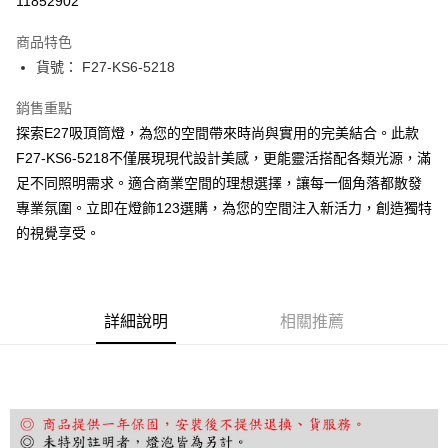
11852902
Apple Pay
商品特色
街口支付
貨號： F27-KS6-5218
悠遊付
銷售重點
探索E27吸頂筒燈，為您的空間帶來時尚與實用的完美結合。此款
Google Pay
F27-KS6-5218不僅展現現代設計美感，更能靈活搭配各類光源，滿
全盈+PAY
足不同照明需求。適合商業空間的理想選擇，讓每一個角落都散發
專業氛圍。立即在燈飾123選購，為您的空間注入新活力，創造獨特
AFTEE先享後付
的視覺享受。
相關說明
【關於「AFTEE先享後付」】
ATM付款
AFTEE先享後付是「在收到商品之後才付款」的支付方式。 讓您購物簡單
便利好安心！
１．簡單：不需註冊會員、不需綁卡、不需儲值。
運送方式
詳細說明
相關推薦
２．便利：只要手機號碼，簡訊認證，即可結帳。
３．安心：先確認商品／服務後，再付款。
宅配
每筆NT$180，滿NT$5,000(含以上)免運費
【「AFTEE先享後付」結帳流程】
１．於結帳方式選擇「AFTEE先享後付」後，將跳轉至「AFTEE先享後付」
結帳頁面，進行簡訊認證並確認金額後，即可完成結帳。
２．訂單成立數日內，您將收到繳費通知簡訊。