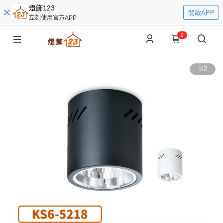
燈飾123
開啟APP
立刻使用官方APP
0
1
/
2