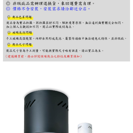
３．收到繳費通知簡訊後14天內，點擊此簡訊中的連結，可透過四大超商／
ATM／網路銀行／等多元方式進行付款，方視為交易完成。
※ 請注意：結帳手續完成當下不需立刻繳費，但若您需要取消訂單，請聯絡
購買商品的店家。未經商家同意取消之訂單仍視為有效，需透過AFTEE先享
後付繳納相關費用。
※ 交易是否成功請以「AFTEE先享後付 」之結帳頁面顯示為準，若有關於
是否繳費成功／繳費後需取消欲退款等相關疑問，請聯繫「AFTEE先享後付
客戶支援中心」
https://netprotections.freshdesk.com/support/home
【注意事項】
１．透過由恩沛科技股份有限公司提供之「AFTEE先享後付」服務完成之交
易，需依本服務之必要範圍內提供個人資料，並將交易相關給付款項請求債
權轉讓予恩沛科技股份有限公司。
２．關於個人資料處理事宜，請瀏覽以下網址：
https://aftee.tw/terms/#terms3
３．未成年的使用者請事先徵得法定代理人或監護人之同意方可使用
「AFTEE先享後付」，若未經同意申辦者引起之損失，本公司不負相關責
任。
４．使用「AFTEE先享後付」時，將依據個別帳號之用戶狀況，依本公司即
時審查核予不同之上限額度；若仍有額度不足之情形，本公司將視審查結果
請求用戶進行身份認證。
５．嚴禁一人註冊多個帳號或使用他人資訊註冊。若發現惡意使用之情形，
恩沛科技股份有限公司將有權停止該用戶之使用額度並採取法律行動。