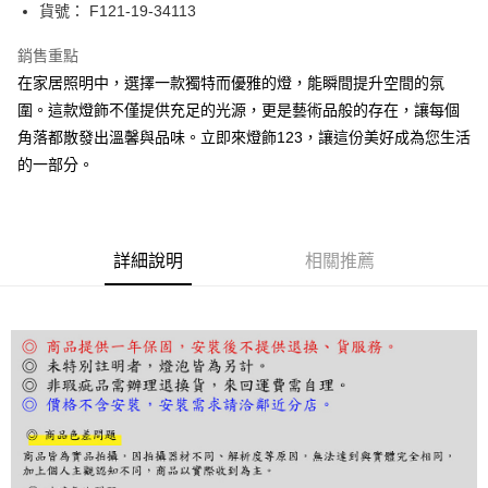
街口支付
貨號： F121-19-34113
悠遊付
銷售重點
在家居照明中，選擇一款獨特而優雅的燈，能瞬間提升空間的氛
Google Pay
圍。這款燈飾不僅提供充足的光源，更是藝術品般的存在，讓每個
全盈+PAY
角落都散發出溫馨與品味。立即來燈飾123，讓這份美好成為您生活
的一部分。
AFTEE先享後付
相關說明
【關於「AFTEE先享後付」】
ATM付款
AFTEE先享後付是「在收到商品之後才付款」的支付方式。 讓您購物簡單
便利好安心！
詳細說明
相關推薦
１．簡單：不需註冊會員、不需綁卡、不需儲值。
運送方式
２．便利：只要手機號碼，簡訊認證，即可結帳。
３．安心：先確認商品／服務後，再付款。
宅配
每筆NT$180，滿NT$5,000(含以上)免運費
【「AFTEE先享後付」結帳流程】
１．於結帳方式選擇「AFTEE先享後付」後，將跳轉至「AFTEE先享後付」
結帳頁面，進行簡訊認證並確認金額後，即可完成結帳。
２．訂單成立數日內，您將收到繳費通知簡訊。
３．收到繳費通知簡訊後14天內，點擊此簡訊中的連結，可透過四大超商／
ATM／網路銀行／等多元方式進行付款，方視為交易完成。
※ 請注意：結帳手續完成當下不需立刻繳費，但若您需要取消訂單，請聯絡