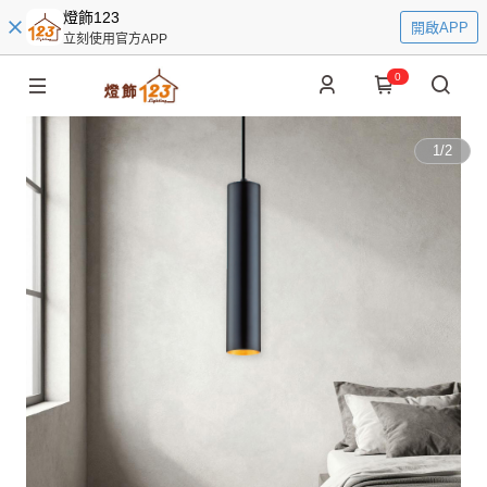
燈飾123
開啟APP
立刻使用官方APP
0
1
/
2