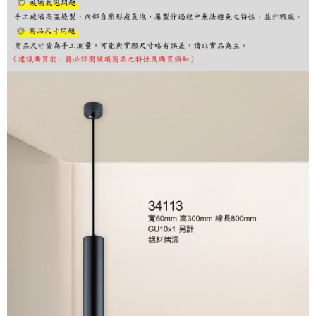
購買商品的店家。未經商家同意取消之訂單仍視為有效，需透過AFTEE先享
後付繳納相關費用。
※ 交易是否成功請以「AFTEE先享後付 」之結帳頁面顯示為準，若有關於
是否繳費成功／繳費後需取消欲退款等相關疑問，請聯繫「AFTEE先享後付
客戶支援中心」
https://netprotections.freshdesk.com/support/home
【注意事項】
１．透過由恩沛科技股份有限公司提供之「AFTEE先享後付」服務完成之交
易，需依本服務之必要範圍內提供個人資料，並將交易相關給付款項請求債
權轉讓予恩沛科技股份有限公司。
２．關於個人資料處理事宜，請瀏覽以下網址：
https://aftee.tw/terms/#terms3
３．未成年的使用者請事先徵得法定代理人或監護人之同意方可使用
「AFTEE先享後付」，若未經同意申辦者引起之損失，本公司不負相關責
任。
４．使用「AFTEE先享後付」時，將依據個別帳號之用戶狀況，依本公司即
時審查核予不同之上限額度；若仍有額度不足之情形，本公司將視審查結果
請求用戶進行身份認證。
５．嚴禁一人註冊多個帳號或使用他人資訊註冊。若發現惡意使用之情形，
恩沛科技股份有限公司將有權停止該用戶之使用額度並採取法律行動。