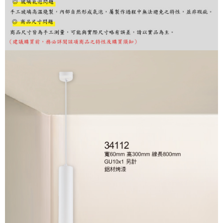
購買商品的店家。未經商家同意取消之訂單仍視為有效，需透過AFTEE先享
後付繳納相關費用。
※ 交易是否成功請以「AFTEE先享後付 」之結帳頁面顯示為準，若有關於
是否繳費成功／繳費後需取消欲退款等相關疑問，請聯繫「AFTEE先享後付
客戶支援中心」
https://netprotections.freshdesk.com/support/home
【注意事項】
１．透過由恩沛科技股份有限公司提供之「AFTEE先享後付」服務完成之交
易，需依本服務之必要範圍內提供個人資料，並將交易相關給付款項請求債
權轉讓予恩沛科技股份有限公司。
２．關於個人資料處理事宜，請瀏覽以下網址：
https://aftee.tw/terms/#terms3
３．未成年的使用者請事先徵得法定代理人或監護人之同意方可使用
「AFTEE先享後付」，若未經同意申辦者引起之損失，本公司不負相關責
任。
４．使用「AFTEE先享後付」時，將依據個別帳號之用戶狀況，依本公司即
時審查核予不同之上限額度；若仍有額度不足之情形，本公司將視審查結果
請求用戶進行身份認證。
５．嚴禁一人註冊多個帳號或使用他人資訊註冊。若發現惡意使用之情形，
恩沛科技股份有限公司將有權停止該用戶之使用額度並採取法律行動。