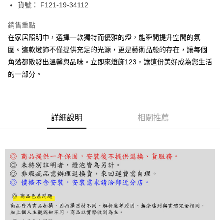
街口支付
貨號： F121-19-34112
悠遊付
銷售重點
在家居照明中，選擇一款獨特而優雅的燈，能瞬間提升空間的氛
Google Pay
圍。這款燈飾不僅提供充足的光源，更是藝術品般的存在，讓每個
全盈+PAY
角落都散發出溫馨與品味。立即來燈飾123，讓這份美好成為您生活
的一部分。
AFTEE先享後付
相關說明
【關於「AFTEE先享後付」】
ATM付款
AFTEE先享後付是「在收到商品之後才付款」的支付方式。 讓您購物簡單
便利好安心！
詳細說明
相關推薦
１．簡單：不需註冊會員、不需綁卡、不需儲值。
運送方式
２．便利：只要手機號碼，簡訊認證，即可結帳。
３．安心：先確認商品／服務後，再付款。
宅配
每筆NT$180，滿NT$5,000(含以上)免運費
【「AFTEE先享後付」結帳流程】
１．於結帳方式選擇「AFTEE先享後付」後，將跳轉至「AFTEE先享後付」
結帳頁面，進行簡訊認證並確認金額後，即可完成結帳。
２．訂單成立數日內，您將收到繳費通知簡訊。
３．收到繳費通知簡訊後14天內，點擊此簡訊中的連結，可透過四大超商／
ATM／網路銀行／等多元方式進行付款，方視為交易完成。
※ 請注意：結帳手續完成當下不需立刻繳費，但若您需要取消訂單，請聯絡