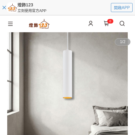
燈飾123
開啟APP
立刻使用官方APP
0
1
/
2