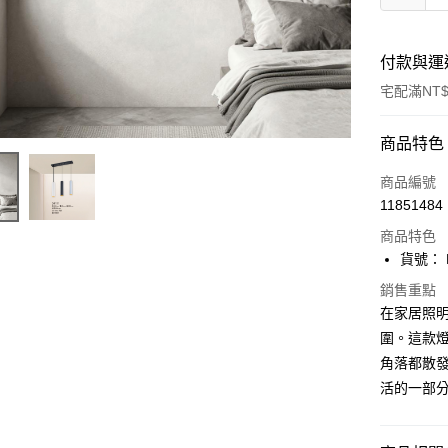
付款與運
宅配滿NT$
付款方式
商品特色
信用卡一
商品編號
11851484
LINE Pay
商品特色
Apple Pay
貨號： F
街口支付
銷售重點
在家居照
悠遊付
圍。這款
角落都散發
Google Pa
活的一部
全盈+PAY
AFTEE先