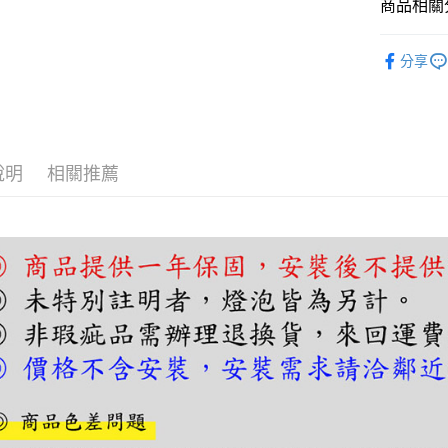
商品相關分
相關說明
【關於「A
吊燈｜餐
ATM付款
AFTEE
分享
便利好安
１．簡單
２．便利
運送方式
３．安心
宅配
【「AFT
說明
相關推薦
每筆NT$1
１．於結帳
付」結帳
２．訂單
３．收到繳
／ATM／
※ 請注意
絡購買商品
先享後付
※ 交易是
是否繳費成
付客戶支
【注意事
１．透過由
交易，需
求債權轉