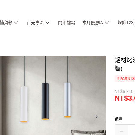
補貨款
百元專區
門市據點
本月優惠區
燈飾12
鋁材烤漆
版)
宅配滿NT$
NT$6,210
NT$3,
數量