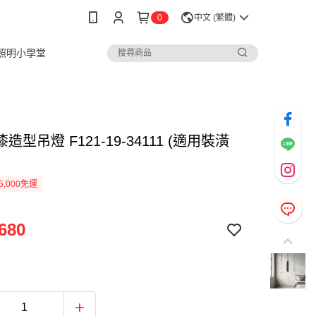
0
中文 (繁體)
3照明小學堂
造型吊燈 F121-19-34111 (適用裝潢
5,000免運
680