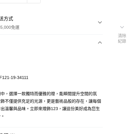
送方式
5,000免運
清除
紀錄
次付款
121-19-34111
明中，選擇一款獨特而優雅的燈，能瞬間提升空間的氛
燈飾不僅提供充足的光源，更是藝術品般的存在，讓每個
出溫馨與品味。立即來燈飾123，讓這份美好成為您生
y
分。
享後付