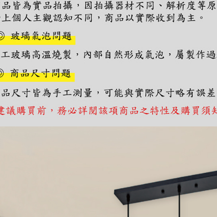
２．關於
https://aft
３．未成
「AFTE
任。
４．使用「
即時審查
結果請求
５．嚴禁
形，恩沛
動。