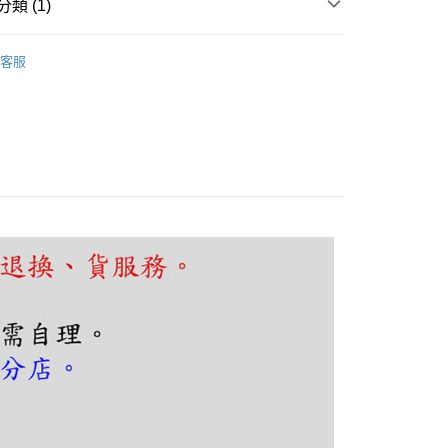
類 (1)
FTEE先享後付」】
廳、餐桌
直盤吊燈
先享後付是「在收到商品之後才付款」的支付方式。 讓您購物簡單
客服
心！
：不需註冊會員、不需綁卡、不需儲值。
：只要手機號碼，簡訊認證，即可結帳。
：先確認商品／服務後，再付款。
EE先享後付」結帳流程】
80，滿NT$5,000(含以上)免運費
方式選擇「AFTEE先享後付」後，將跳轉至「AFTEE先享後
頁面，進行簡訊認證並確認金額後，即可完成結帳。
成立數日內，您將收到繳費通知簡訊。
費通知簡訊後14天內，點擊此簡訊中的連結，可透過四大超商
網路銀行／等多元方式進行付款，方視為交易完成。
：結帳手續完成當下不需立刻繳費，但若您需要取消訂單，請聯
的店家。未經商家同意取消之訂單仍視為有效，需透過AFTEE
繳納相關費用。
否成功請以「AFTEE先享後付 」之結帳頁面顯示為準，若有關於
功／繳費後需取消欲退款等相關疑問，請聯繫「AFTEE先享後
援中心」
https://netprotections.freshdesk.com/support/home
項】
恩沛科技股份有限公司提供之「AFTEE先享後付」服務完成之
依本服務之必要範圍內提供個人資料，並將交易相關給付款項請
讓予恩沛科技股份有限公司。