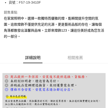
街口支付
貨號：F57-19-3410F
悠遊付
銷售重點
在家居照明中，選擇一款獨特而優雅的燈，能瞬間提升空間的氛
Google Pay
圍。這款燈飾不僅提供充足的光源，更是藝術品般的存在，讓每個
全盈+PAY
角落都散發出溫馨與品味。立即來燈飾123，讓這份美好成為您生活
的一部分。
AFTEE先享後付
相關說明
【關於「AFTEE先享後付」】
ATM付款
AFTEE先享後付是「在收到商品之後才付款」的支付方式。 讓您購物簡單
便利好安心！
詳細說明
相關推薦
１．簡單：不需註冊會員、不需綁卡、不需儲值。
運送方式
２．便利：只要手機號碼，簡訊認證，即可結帳。
３．安心：先確認商品／服務後，再付款。
宅配
每筆NT$180，滿NT$5,000(含以上)免運費
【「AFTEE先享後付」結帳流程】
１．於結帳方式選擇「AFTEE先享後付」後，將跳轉至「AFTEE先享後付」
結帳頁面，進行簡訊認證並確認金額後，即可完成結帳。
２．訂單成立數日內，您將收到繳費通知簡訊。
３．收到繳費通知簡訊後14天內，點擊此簡訊中的連結，可透過四大超商／
ATM／網路銀行／等多元方式進行付款，方視為交易完成。
※ 請注意：結帳手續完成當下不需立刻繳費，但若您需要取消訂單，請聯絡