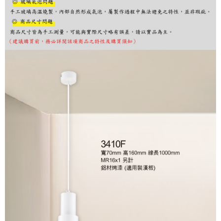
購買商品的店家。未經商家同意取消之訂單仍視為有效，需透過AFTEE先享
後付繳納相關費用。
※ 交易是否成功請以「AFTEE先享後付 」之結帳頁面顯示為準，若有關於
是否繳費成功／繳費後需取消欲退款等相關疑問，請聯繫「AFTEE先享後付
客戶支援中心」
https://netprotections.freshdesk.com/support/home
【注意事項】
１．透過由恩沛科技股份有限公司提供之「AFTEE先享後付」服務完成之交
易，需依本服務之必要範圍內提供個人資料，並將交易相關給付款項請求債
權轉讓予恩沛科技股份有限公司。
２．關於個人資料處理事宜，請瀏覽以下網址：
https://aftee.tw/terms/#terms3
３．未成年的使用者請事先徵得法定代理人或監護人之同意方可使用
「AFTEE先享後付」，若未經同意申辦者引起之損失，本公司不負相關責
任。
４．使用「AFTEE先享後付」時，將依據個別帳號之用戶狀況，依本公司即
時審查核予不同之上限額度；若仍有額度不足之情形，本公司將視審查結果
請求用戶進行身份認證。
５．嚴禁一人註冊多個帳號或使用他人資訊註冊。若發現惡意使用之情形，
恩沛科技股份有限公司將有權停止該用戶之使用額度並採取法律行動。