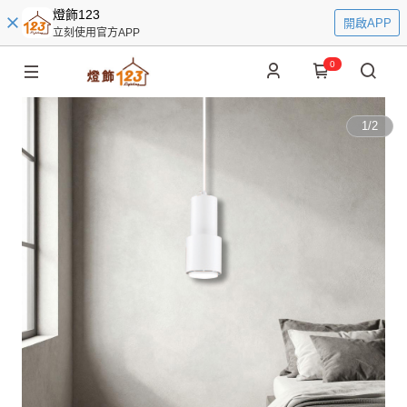
燈飾123
開啟APP
立刻使用官方APP
0
1
/
2