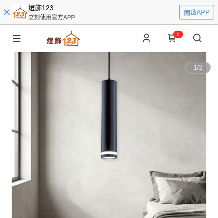
燈飾123
開啟APP
立刻使用官方APP
0
1
/
2