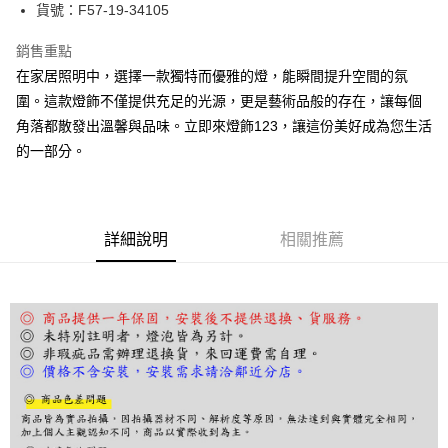
街口支付
貨號：F57-19-34105
悠遊付
銷售重點
在家居照明中，選擇一款獨特而優雅的燈，能瞬間提升空間的氛
Google Pay
圍。這款燈飾不僅提供充足的光源，更是藝術品般的存在，讓每個
全盈+PAY
角落都散發出溫馨與品味。立即來燈飾123，讓這份美好成為您生活
的一部分。
AFTEE先享後付
相關說明
【關於「AFTEE先享後付」】
ATM付款
AFTEE先享後付是「在收到商品之後才付款」的支付方式。 讓您購物簡單
便利好安心！
詳細說明
相關推薦
１．簡單：不需註冊會員、不需綁卡、不需儲值。
運送方式
２．便利：只要手機號碼，簡訊認證，即可結帳。
３．安心：先確認商品／服務後，再付款。
宅配
每筆NT$180，滿NT$5,000(含以上)免運費
【「AFTEE先享後付」結帳流程】
１．於結帳方式選擇「AFTEE先享後付」後，將跳轉至「AFTEE先享後付」
結帳頁面，進行簡訊認證並確認金額後，即可完成結帳。
２．訂單成立數日內，您將收到繳費通知簡訊。
３．收到繳費通知簡訊後14天內，點擊此簡訊中的連結，可透過四大超商／
ATM／網路銀行／等多元方式進行付款，方視為交易完成。
※ 請注意：結帳手續完成當下不需立刻繳費，但若您需要取消訂單，請聯絡