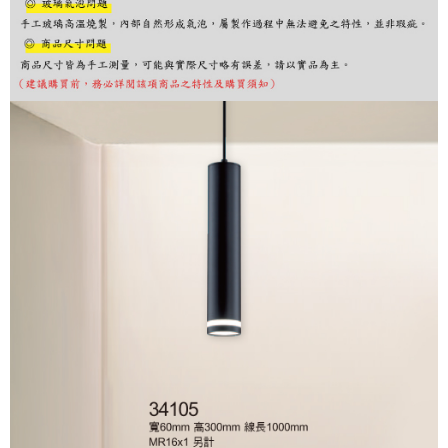
購買商品的店家。未經商家同意取消之訂單仍視為有效，需透過AFTEE先享
後付繳納相關費用。
※ 交易是否成功請以「AFTEE先享後付 」之結帳頁面顯示為準，若有關於
是否繳費成功／繳費後需取消欲退款等相關疑問，請聯繫「AFTEE先享後付
客戶支援中心」
https://netprotections.freshdesk.com/support/home
【注意事項】
１．透過由恩沛科技股份有限公司提供之「AFTEE先享後付」服務完成之交
易，需依本服務之必要範圍內提供個人資料，並將交易相關給付款項請求債
權轉讓予恩沛科技股份有限公司。
２．關於個人資料處理事宜，請瀏覽以下網址：
https://aftee.tw/terms/#terms3
３．未成年的使用者請事先徵得法定代理人或監護人之同意方可使用
「AFTEE先享後付」，若未經同意申辦者引起之損失，本公司不負相關責
任。
４．使用「AFTEE先享後付」時，將依據個別帳號之用戶狀況，依本公司即
時審查核予不同之上限額度；若仍有額度不足之情形，本公司將視審查結果
請求用戶進行身份認證。
５．嚴禁一人註冊多個帳號或使用他人資訊註冊。若發現惡意使用之情形，
恩沛科技股份有限公司將有權停止該用戶之使用額度並採取法律行動。