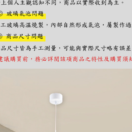
https://aft
３．未成
「AFTE
任。
４．使用「
即時審查
結果請求
５．嚴禁
形，恩沛
動。