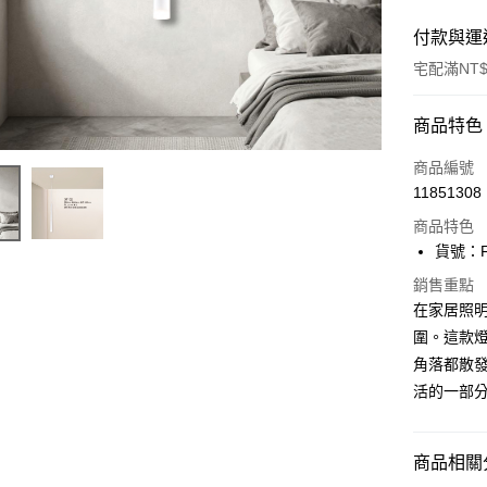
付款與運
宅配滿NT$
付款方式
商品特色
信用卡一
商品編號
11851308
LINE Pay
商品特色
Apple Pay
貨號：F5
街口支付
銷售重點
在家居照
悠遊付
圍。這款
角落都散發
Google Pa
活的一部
全盈+PAY
AFTEE先
商品相關分
相關說明