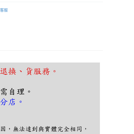
FTEE先享後付」】
吧檯、中島
工業復古風
先享後付是「在收到商品之後才付款」的支付方式。 讓您購物簡單
客服
心！
吧檯、中島
LED光源吊燈
：不需註冊會員、不需綁卡、不需儲值。
：只要手機號碼，簡訊認證，即可結帳。
：先確認商品／服務後，再付款。
EE先享後付」結帳流程】
80，滿NT$5,000(含以上)免運費
方式選擇「AFTEE先享後付」後，將跳轉至「AFTEE先享後
頁面，進行簡訊認證並確認金額後，即可完成結帳。
成立數日內，您將收到繳費通知簡訊。
費通知簡訊後14天內，點擊此簡訊中的連結，可透過四大超商
網路銀行／等多元方式進行付款，方視為交易完成。
：結帳手續完成當下不需立刻繳費，但若您需要取消訂單，請聯
的店家。未經商家同意取消之訂單仍視為有效，需透過AFTEE
繳納相關費用。
否成功請以「AFTEE先享後付 」之結帳頁面顯示為準，若有關於
功／繳費後需取消欲退款等相關疑問，請聯繫「AFTEE先享後
援中心」
https://netprotections.freshdesk.com/support/home
項】
恩沛科技股份有限公司提供之「AFTEE先享後付」服務完成之
依本服務之必要範圍內提供個人資料，並將交易相關給付款項請
讓予恩沛科技股份有限公司。
個人資料處理事宜，請瀏覽以下網址：