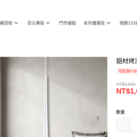
補貨款
百元專區
門市據點
本月優惠區
燈飾12
鋁材烤漆
宅配滿NT$
NT$2,802
NT$1,
數量