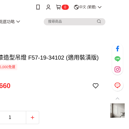
0
中文 (繁體)
3挑選功略
造型吊燈 F57-19-34102 (適用裝潢版)
5,000免運
660