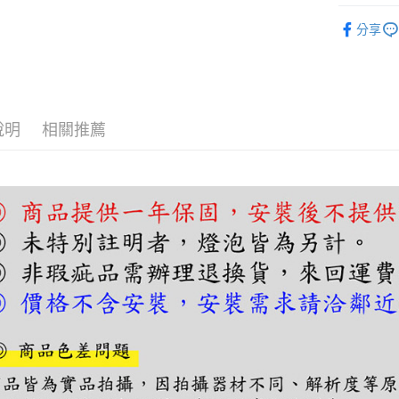
【關於「A
單吊燈｜
ATM付款
AFTEE
分享
便利好安
單吊燈｜
１．簡單
２．便利
運送方式
３．安心
宅配
【「AFT
說明
相關推薦
每筆NT$1
１．於結帳
付」結帳
２．訂單
３．收到繳
／ATM／
※ 請注意
絡購買商品
先享後付
※ 交易是
是否繳費成
付客戶支
【注意事
１．透過由
交易，需
求債權轉
２．關於