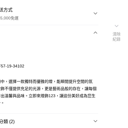
送方式
5,000免運
清除
紀錄
次付款
7-19-34102
明中，選擇一款獨特而優雅的燈，能瞬間提升空間的氛
燈飾不僅提供充足的光源，更是藝術品般的存在，讓每個
出溫馨與品味。立即來燈飾123，讓這份美好成為您生
y
分。
享後付
類 (2)