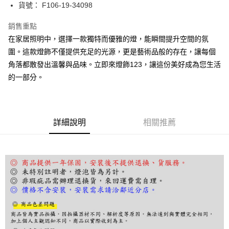
街口支付
貨號： F106-19-34098
悠遊付
銷售重點
在家居照明中，選擇一款獨特而優雅的燈，能瞬間提升空間的氛
Google Pay
圍。這款燈飾不僅提供充足的光源，更是藝術品般的存在，讓每個
全盈+PAY
角落都散發出溫馨與品味。立即來燈飾123，讓這份美好成為您生活
的一部分。
AFTEE先享後付
相關說明
【關於「AFTEE先享後付」】
ATM付款
AFTEE先享後付是「在收到商品之後才付款」的支付方式。 讓您購物簡單
便利好安心！
詳細說明
相關推薦
１．簡單：不需註冊會員、不需綁卡、不需儲值。
運送方式
２．便利：只要手機號碼，簡訊認證，即可結帳。
３．安心：先確認商品／服務後，再付款。
宅配
每筆NT$180，滿NT$5,000(含以上)免運費
【「AFTEE先享後付」結帳流程】
１．於結帳方式選擇「AFTEE先享後付」後，將跳轉至「AFTEE先享後付」
結帳頁面，進行簡訊認證並確認金額後，即可完成結帳。
２．訂單成立數日內，您將收到繳費通知簡訊。
３．收到繳費通知簡訊後14天內，點擊此簡訊中的連結，可透過四大超商／
ATM／網路銀行／等多元方式進行付款，方視為交易完成。
※ 請注意：結帳手續完成當下不需立刻繳費，但若您需要取消訂單，請聯絡