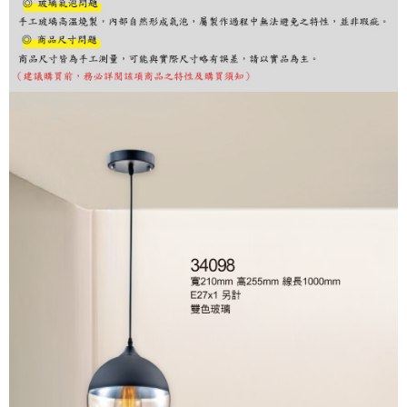
購買商品的店家。未經商家同意取消之訂單仍視為有效，需透過AFTEE先享
後付繳納相關費用。
※ 交易是否成功請以「AFTEE先享後付 」之結帳頁面顯示為準，若有關於
是否繳費成功／繳費後需取消欲退款等相關疑問，請聯繫「AFTEE先享後付
客戶支援中心」
https://netprotections.freshdesk.com/support/home
【注意事項】
１．透過由恩沛科技股份有限公司提供之「AFTEE先享後付」服務完成之交
易，需依本服務之必要範圍內提供個人資料，並將交易相關給付款項請求債
權轉讓予恩沛科技股份有限公司。
２．關於個人資料處理事宜，請瀏覽以下網址：
https://aftee.tw/terms/#terms3
３．未成年的使用者請事先徵得法定代理人或監護人之同意方可使用
「AFTEE先享後付」，若未經同意申辦者引起之損失，本公司不負相關責
任。
４．使用「AFTEE先享後付」時，將依據個別帳號之用戶狀況，依本公司即
時審查核予不同之上限額度；若仍有額度不足之情形，本公司將視審查結果
請求用戶進行身份認證。
５．嚴禁一人註冊多個帳號或使用他人資訊註冊。若發現惡意使用之情形，
恩沛科技股份有限公司將有權停止該用戶之使用額度並採取法律行動。