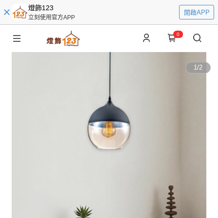
燈飾123
開啟APP
立刻使用官方APP
0
1
/
2