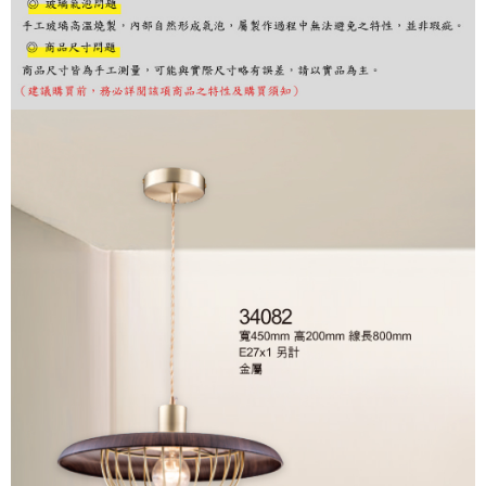
購買商品的店家。未經商家同意取消之訂單仍視為有效，需透過AFTEE先享
後付繳納相關費用。
※ 交易是否成功請以「AFTEE先享後付 」之結帳頁面顯示為準，若有關於
是否繳費成功／繳費後需取消欲退款等相關疑問，請聯繫「AFTEE先享後付
客戶支援中心」
https://netprotections.freshdesk.com/support/home
【注意事項】
１．透過由恩沛科技股份有限公司提供之「AFTEE先享後付」服務完成之交
易，需依本服務之必要範圍內提供個人資料，並將交易相關給付款項請求債
權轉讓予恩沛科技股份有限公司。
２．關於個人資料處理事宜，請瀏覽以下網址：
https://aftee.tw/terms/#terms3
３．未成年的使用者請事先徵得法定代理人或監護人之同意方可使用
「AFTEE先享後付」，若未經同意申辦者引起之損失，本公司不負相關責
任。
４．使用「AFTEE先享後付」時，將依據個別帳號之用戶狀況，依本公司即
時審查核予不同之上限額度；若仍有額度不足之情形，本公司將視審查結果
請求用戶進行身份認證。
５．嚴禁一人註冊多個帳號或使用他人資訊註冊。若發現惡意使用之情形，
恩沛科技股份有限公司將有權停止該用戶之使用額度並採取法律行動。