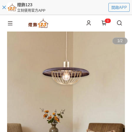
燈飾123
開啟APP
立刻使用官方APP
0
1
/
2