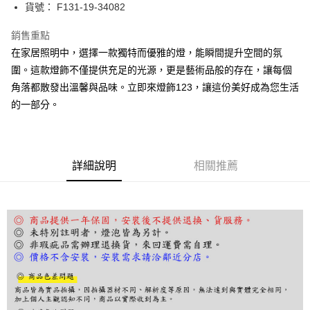
街口支付
貨號： F131-19-34082
悠遊付
銷售重點
在家居照明中，選擇一款獨特而優雅的燈，能瞬間提升空間的氛
Google Pay
圍。這款燈飾不僅提供充足的光源，更是藝術品般的存在，讓每個
全盈+PAY
角落都散發出溫馨與品味。立即來燈飾123，讓這份美好成為您生活
的一部分。
AFTEE先享後付
相關說明
【關於「AFTEE先享後付」】
ATM付款
AFTEE先享後付是「在收到商品之後才付款」的支付方式。 讓您購物簡單
便利好安心！
詳細說明
相關推薦
１．簡單：不需註冊會員、不需綁卡、不需儲值。
運送方式
２．便利：只要手機號碼，簡訊認證，即可結帳。
３．安心：先確認商品／服務後，再付款。
宅配
每筆NT$180，滿NT$5,000(含以上)免運費
【「AFTEE先享後付」結帳流程】
１．於結帳方式選擇「AFTEE先享後付」後，將跳轉至「AFTEE先享後付」
結帳頁面，進行簡訊認證並確認金額後，即可完成結帳。
２．訂單成立數日內，您將收到繳費通知簡訊。
３．收到繳費通知簡訊後14天內，點擊此簡訊中的連結，可透過四大超商／
ATM／網路銀行／等多元方式進行付款，方視為交易完成。
※ 請注意：結帳手續完成當下不需立刻繳費，但若您需要取消訂單，請聯絡