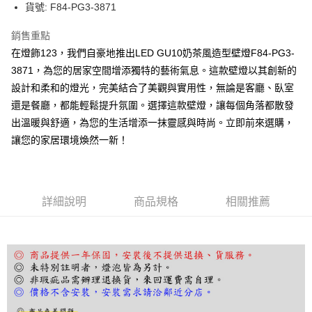
街口支付
貨號: F84-PG3-3871
悠遊付
銷售重點
在燈飾123，我們自豪地推出LED GU10奶茶風造型壁燈F84-PG3-
全盈+PAY
3871，為您的居家空間增添獨特的藝術氣息。這款壁燈以其創新的
AFTEE先享後付
設計和柔和的燈光，完美結合了美觀與實用性，無論是客廳、臥室
相關說明
還是餐廳，都能輕鬆提升氛圍。選擇這款壁燈，讓每個角落都散發
【關於「AFTEE先享後付」】
出溫暖與舒適，為您的生活增添一抹靈感與時尚。立即前來選購，
ATM付款
AFTEE先享後付是「在收到商品之後才付款」的支付方式。 讓您購物簡單
便利好安心！
讓您的家居環境煥然一新！
１．簡單：不需註冊會員、不需綁卡、不需儲值。
運送方式
２．便利：只要手機號碼，簡訊認證，即可結帳。
３．安心：先確認商品／服務後，再付款。
宅配
每筆NT$180，滿NT$5,000(含以上)免運費
詳細說明
商品規格
相關推薦
【「AFTEE先享後付」結帳流程】
１．於結帳方式選擇「AFTEE先享後付」後，將跳轉至「AFTEE先享後付」
結帳頁面，進行簡訊認證並確認金額後，即可完成結帳。
２．訂單成立數日內，您將收到繳費通知簡訊。
３．收到繳費通知簡訊後14天內，點擊此簡訊中的連結，可透過四大超商／
ATM／網路銀行／等多元方式進行付款，方視為交易完成。
※ 請注意：結帳手續完成當下不需立刻繳費，但若您需要取消訂單，請聯絡
購買商品的店家。未經商家同意取消之訂單仍視為有效，需透過AFTEE先享
後付繳納相關費用。