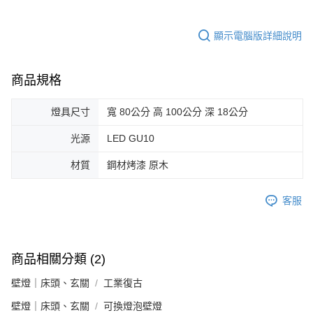
顯示電腦版詳細說明
商品規格
燈具尺寸
寬 80公分 高 100公分 深 18公分
光源
LED GU10
材質
鋼材烤漆 原木
客服
商品相關分類 (2)
壁燈｜床頭、玄關
工業復古
壁燈｜床頭、玄關
可換燈泡壁燈