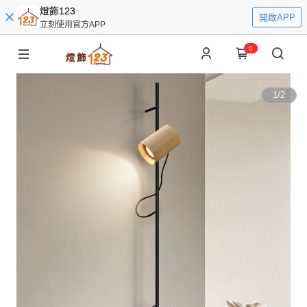
燈飾123
開啟APP
立刻使用官方APP
0
1
/
2