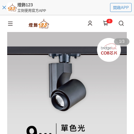
燈飾123
開啟APP
立刻使用官方APP
0
1
/
3