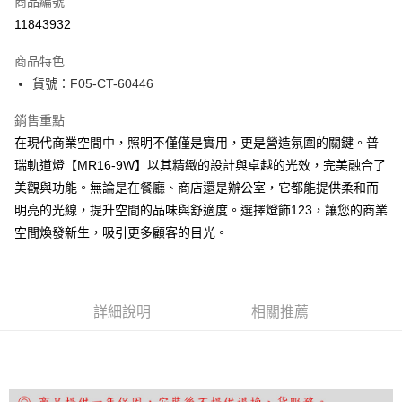
商品編號
LINE Pay
11843932
Apple Pay
商品特色
街口支付
貨號：F05-CT-60446
悠遊付
銷售重點
在現代商業空間中，照明不僅僅是實用，更是營造氛圍的關鍵。普
Google Pay
瑞軌道燈【MR16-9W】以其精緻的設計與卓越的光效，完美融合了
全盈+PAY
美觀與功能。無論是在餐廳、商店還是辦公室，它都能提供柔和而
明亮的光線，提升空間的品味與舒適度。選擇燈飾123，讓您的商業
AFTEE先享後付
空間煥發新生，吸引更多顧客的目光。
相關說明
【關於「AFTEE先享後付」】
ATM付款
AFTEE先享後付是「在收到商品之後才付款」的支付方式。 讓您購物簡單
便利好安心！
１．簡單：不需註冊會員、不需綁卡、不需儲值。
運送方式
詳細說明
相關推薦
２．便利：只要手機號碼，簡訊認證，即可結帳。
３．安心：先確認商品／服務後，再付款。
宅配
每筆NT$180，滿NT$5,000(含以上)免運費
【「AFTEE先享後付」結帳流程】
１．於結帳方式選擇「AFTEE先享後付」後，將跳轉至「AFTEE先享後付」
結帳頁面，進行簡訊認證並確認金額後，即可完成結帳。