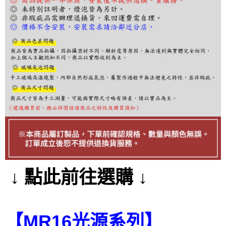
２．訂單成立數日內，您將收到繳費通知簡訊。
３．收到繳費通知簡訊後14天內，點擊此簡訊中的連結，可透過四大超商／
ATM／網路銀行／等多元方式進行付款，方視為交易完成。
※ 請注意：結帳手續完成當下不需立刻繳費，但若您需要取消訂單，請聯絡
購買商品的店家。未經商家同意取消之訂單仍視為有效，需透過AFTEE先享
後付繳納相關費用。
※ 交易是否成功請以「AFTEE先享後付 」之結帳頁面顯示為準，若有關於
是否繳費成功／繳費後需取消欲退款等相關疑問，請聯繫「AFTEE先享後付
客戶支援中心」
https://netprotections.freshdesk.com/support/home
【注意事項】
１．透過由恩沛科技股份有限公司提供之「AFTEE先享後付」服務完成之交
易，需依本服務之必要範圍內提供個人資料，並將交易相關給付款項請求債
權轉讓予恩沛科技股份有限公司。
２．關於個人資料處理事宜，請瀏覽以下網址：
https://aftee.tw/terms/#terms3
３．未成年的使用者請事先徵得法定代理人或監護人之同意方可使用
「AFTEE先享後付」，若未經同意申辦者引起之損失，本公司不負相關責
↓ 點此前往選購 ↓
任。
４．使用「AFTEE先享後付」時，將依據個別帳號之用戶狀況，依本公司即
時審查核予不同之上限額度；若仍有額度不足之情形，本公司將視審查結果
請求用戶進行身份認證。
５．嚴禁一人註冊多個帳號或使用他人資訊註冊。若發現惡意使用之情形，
【MR16光源系列】
恩沛科技股份有限公司將有權停止該用戶之使用額度並採取法律行動。