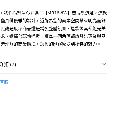
3，我們為您精心挑選了【MR16-9W】普瑞軌道燈，這款
不僅具備優雅的設計，還能為您的商業空間帶來明亮而舒
。無論是展示商品還是增強整體氛圍，這款燈具都能完美
y
需求。選擇普瑞軌道燈，讓每一個角落都散發出專業與品
打造理想的商業環境，讓您的顧客感受到獨特的魅力。
享後付
類 (2)
FTEE先享後付」】
先享後付是「在收到商品之後才付款」的支付方式。 讓您購物簡單
｜軌道、軌道燈
LED 20W 以下軌道燈
心！
客服
：不需註冊會員、不需綁卡、不需儲值。
｜軌道、軌道燈
MR16 燈泡式軌道燈
：只要手機號碼，簡訊認證，即可結帳。
：先確認商品／服務後，再付款。
EE先享後付」結帳流程】
80，滿NT$5,000(含以上)免運費
方式選擇「AFTEE先享後付」後，將跳轉至「AFTEE先享後
頁面，進行簡訊認證並確認金額後，即可完成結帳。
成立數日內，您將收到繳費通知簡訊。
費通知簡訊後14天內，點擊此簡訊中的連結，可透過四大超商
網路銀行／等多元方式進行付款，方視為交易完成。
：結帳手續完成當下不需立刻繳費，但若您需要取消訂單，請聯