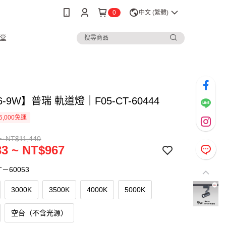
0
中文 (繁體)
堂
6-9W】普瑞 軌道燈｜F05-CT-60444
5,000免運
~ NT$11,440
3 ~ NT$967
T－60053
3000K
3500K
4000K
5000K
空台（不含光源）