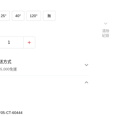
25°
40°
120°
無
清除
紀錄
送方式
5,000免運
次付款
5-CT-60444