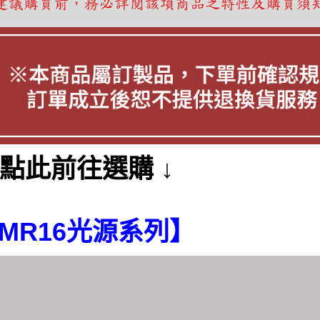
 點此前往選購 ↓
MR16光源系列】