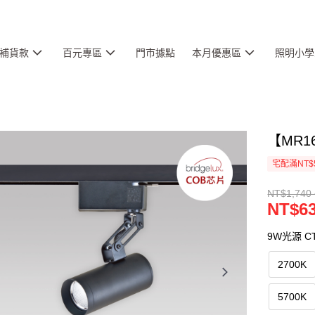
補貨款
百元專區
門市據點
本月優惠區
照明小學
【MR1
宅配滿NT$
NT$1,740 
NT$63
9W光源 C
2700K
5700K