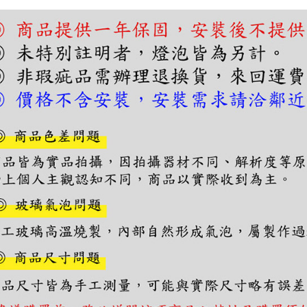
絡購買商品
先享後付
※ 交易是
是否繳費成
付客戶支
【注意事
１．透過由
交易，需
求債權轉
２．關於
https://aft
３．未成
「AFTE
任。
４．使用「
即時審查
結果請求
５．嚴禁
形，恩沛
動。