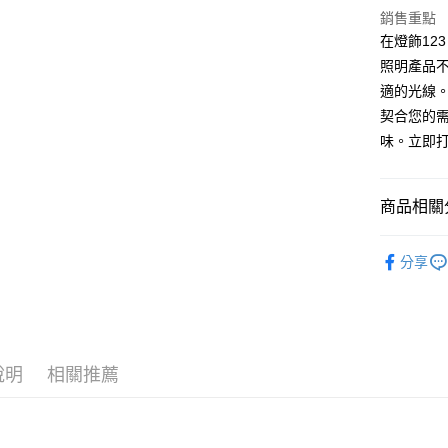
街口支付
銷售重點
在燈飾12
悠遊付
照明產品
適的光線
Google Pa
契合您的
全盈+PAY
味。立即
AFTEE先
相關說明
商品相關分
【關於「A
ATM付款
AFTEE
一般軌道
便利好安
分享
１．簡單
一般軌道
２．便利
運送方式
３．安心
宅配
【「AFT
每筆NT$1
１．於結帳
付」結帳
說明
相關推薦
２．訂單
３．收到繳
／ATM／
※ 請注意