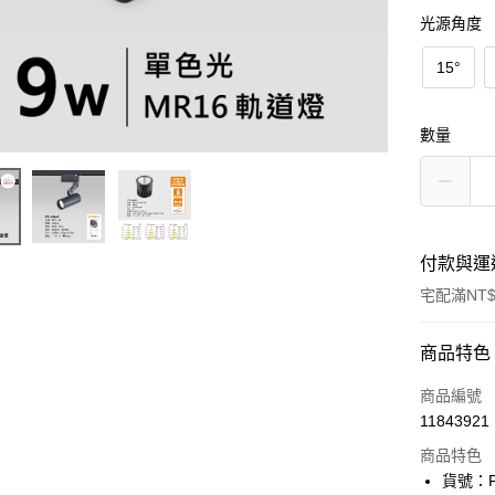
光源角度
15°
數量
付款與運
宅配滿NT$
付款方式
商品特色
信用卡一
商品編號
11843921
LINE Pay
商品特色
Apple Pay
貨號：F0