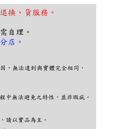
的店家。未經商家同意取消之訂單仍視為有效，需透過AFTEE
繳納相關費用。
否成功請以「AFTEE先享後付 」之結帳頁面顯示為準，若有關於
功／繳費後需取消欲退款等相關疑問，請聯繫「AFTEE先享後
援中心」
https://netprotections.freshdesk.com/support/home
項】
恩沛科技股份有限公司提供之「AFTEE先享後付」服務完成之
依本服務之必要範圍內提供個人資料，並將交易相關給付款項請
讓予恩沛科技股份有限公司。
個人資料處理事宜，請瀏覽以下網址：
ee.tw/terms/#terms3
年的使用者請事先徵得法定代理人或監護人之同意方可使用
E先享後付」，若未經同意申辦者引起之損失，本公司不負相關責
AFTEE先享後付」時，將依據個別帳號之用戶狀況，依本公司
核予不同之上限額度；若仍有額度不足之情形，本公司將視審查
用戶進行身份認證。
一人註冊多個帳號或使用他人資訊註冊。若發現惡意使用之情
科技股份有限公司將有權停止該用戶之使用額度並採取法律行