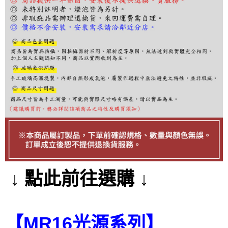
２．訂單成立數日內，您將收到繳費通知簡訊。
３．收到繳費通知簡訊後14天內，點擊此簡訊中的連結，可透過四大超商／
ATM／網路銀行／等多元方式進行付款，方視為交易完成。
※ 請注意：結帳手續完成當下不需立刻繳費，但若您需要取消訂單，請聯絡
購買商品的店家。未經商家同意取消之訂單仍視為有效，需透過AFTEE先享
後付繳納相關費用。
※ 交易是否成功請以「AFTEE先享後付 」之結帳頁面顯示為準，若有關於
是否繳費成功／繳費後需取消欲退款等相關疑問，請聯繫「AFTEE先享後付
客戶支援中心」
https://netprotections.freshdesk.com/support/home
【注意事項】
１．透過由恩沛科技股份有限公司提供之「AFTEE先享後付」服務完成之交
易，需依本服務之必要範圍內提供個人資料，並將交易相關給付款項請求債
權轉讓予恩沛科技股份有限公司。
２．關於個人資料處理事宜，請瀏覽以下網址：
https://aftee.tw/terms/#terms3
３．未成年的使用者請事先徵得法定代理人或監護人之同意方可使用
「AFTEE先享後付」，若未經同意申辦者引起之損失，本公司不負相關責
↓ 點此前往選購 ↓
任。
４．使用「AFTEE先享後付」時，將依據個別帳號之用戶狀況，依本公司即
時審查核予不同之上限額度；若仍有額度不足之情形，本公司將視審查結果
請求用戶進行身份認證。
５．嚴禁一人註冊多個帳號或使用他人資訊註冊。若發現惡意使用之情形，
【MR16光源系列】
恩沛科技股份有限公司將有權停止該用戶之使用額度並採取法律行動。