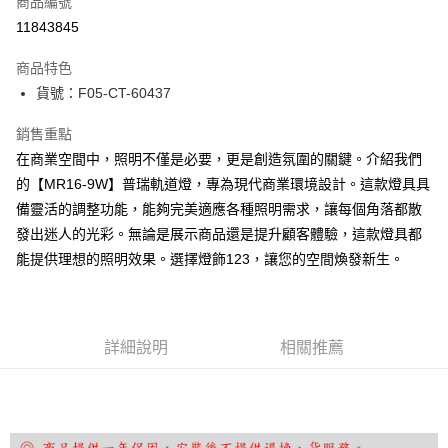
商品編號
LINE Pay
11843845
Apple Pay
商品特色
街口支付
貨號：F05-CT-60437
悠遊付
銷售重點
在商業空間中，照明不僅是必要，更是創造氛圍的關鍵。介紹我們
Google Pay
的【MR16-9W】普瑞軌道燈，專為現代商業環境設計。這款燈具具
全盈+PAY
備靈活的調整功能，能夠完美適應各種照明需求，讓每個角落都散
發出迷人的光彩。無論是展示商品還是提升顧客體驗，這款燈具都
AFTEE先享後付
能提供理想的照明效果。選擇燈飾123，讓您的空間煥發新生。
相關說明
【關於「AFTEE先享後付」】
ATM付款
AFTEE先享後付是「在收到商品之後才付款」的支付方式。 讓您購物簡單
便利好安心！
１．簡單：不需註冊會員、不需綁卡、不需儲值。
運送方式
詳細說明
相關推薦
２．便利：只要手機號碼，簡訊認證，即可結帳。
３．安心：先確認商品／服務後，再付款。
宅配
每筆NT$180，滿NT$5,000(含以上)免運費
【「AFTEE先享後付」結帳流程】
１．於結帳方式選擇「AFTEE先享後付」後，將跳轉至「AFTEE先享後付」
結帳頁面，進行簡訊認證並確認金額後，即可完成結帳。