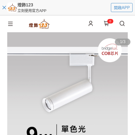
燈飾123
開啟APP
立刻使用官方APP
0
1
/
3