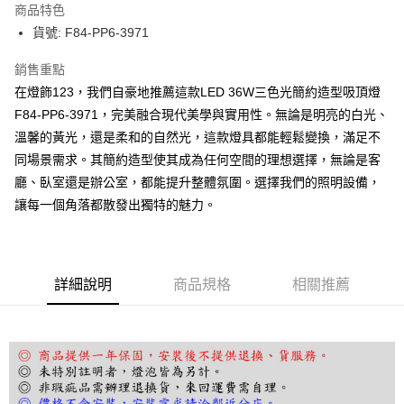
商品特色
街口支付
貨號: F84-PP6-3971
悠遊付
銷售重點
在燈飾123，我們自豪地推薦這款LED 36W三色光簡約造型吸頂燈
全盈+PAY
F84-PP6-3971，完美融合現代美學與實用性。無論是明亮的白光、
AFTEE先享後付
溫馨的黃光，還是柔和的自然光，這款燈具都能輕鬆變換，滿足不
相關說明
同場景需求。其簡約造型使其成為任何空間的理想選擇，無論是客
【關於「AFTEE先享後付」】
廳、臥室還是辦公室，都能提升整體氛圍。選擇我們的照明設備，
ATM付款
AFTEE先享後付是「在收到商品之後才付款」的支付方式。 讓您購物簡單
便利好安心！
讓每一個角落都散發出獨特的魅力。
１．簡單：不需註冊會員、不需綁卡、不需儲值。
運送方式
２．便利：只要手機號碼，簡訊認證，即可結帳。
３．安心：先確認商品／服務後，再付款。
宅配
每筆NT$180，滿NT$5,000(含以上)免運費
詳細說明
商品規格
相關推薦
【「AFTEE先享後付」結帳流程】
１．於結帳方式選擇「AFTEE先享後付」後，將跳轉至「AFTEE先享後付」
結帳頁面，進行簡訊認證並確認金額後，即可完成結帳。
２．訂單成立數日內，您將收到繳費通知簡訊。
３．收到繳費通知簡訊後14天內，點擊此簡訊中的連結，可透過四大超商／
ATM／網路銀行／等多元方式進行付款，方視為交易完成。
※ 請注意：結帳手續完成當下不需立刻繳費，但若您需要取消訂單，請聯絡
購買商品的店家。未經商家同意取消之訂單仍視為有效，需透過AFTEE先享