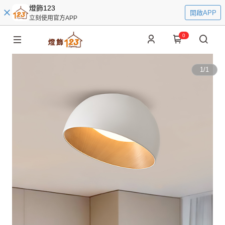
燈飾123
開啟APP
立刻使用官方APP
0
1
/
1