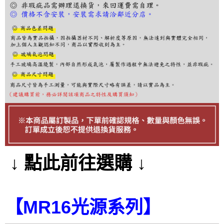
３．收到繳費通知簡訊後14天內，點擊此簡訊中的連結，可透過四大超商／
ATM／網路銀行／等多元方式進行付款，方視為交易完成。
※ 請注意：結帳手續完成當下不需立刻繳費，但若您需要取消訂單，請聯絡
購買商品的店家。未經商家同意取消之訂單仍視為有效，需透過AFTEE先享
後付繳納相關費用。
※ 交易是否成功請以「AFTEE先享後付 」之結帳頁面顯示為準，若有關於
是否繳費成功／繳費後需取消欲退款等相關疑問，請聯繫「AFTEE先享後付
客戶支援中心」
https://netprotections.freshdesk.com/support/home
【注意事項】
１．透過由恩沛科技股份有限公司提供之「AFTEE先享後付」服務完成之交
易，需依本服務之必要範圍內提供個人資料，並將交易相關給付款項請求債
權轉讓予恩沛科技股份有限公司。
２．關於個人資料處理事宜，請瀏覽以下網址：
https://aftee.tw/terms/#terms3
３．未成年的使用者請事先徵得法定代理人或監護人之同意方可使用
「AFTEE先享後付」，若未經同意申辦者引起之損失，本公司不負相關責
任。
↓ 點此前往選購 ↓
４．使用「AFTEE先享後付」時，將依據個別帳號之用戶狀況，依本公司即
時審查核予不同之上限額度；若仍有額度不足之情形，本公司將視審查結果
請求用戶進行身份認證。
５．嚴禁一人註冊多個帳號或使用他人資訊註冊。若發現惡意使用之情形，
【MR16光源系列】
恩沛科技股份有限公司將有權停止該用戶之使用額度並採取法律行動。