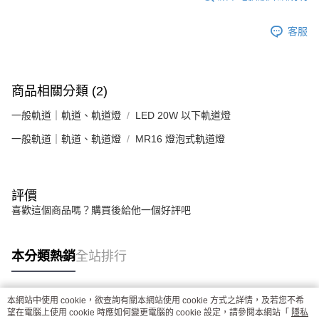
客服
商品相關分類 (2)
一般軌道｜軌道、軌道燈
LED 20W 以下軌道燈
一般軌道｜軌道、軌道燈
MR16 燈泡式軌道燈
評價
喜歡這個商品嗎？購買後給他一個好評吧
本分類熱銷
全站排行
本網站中使用 cookie，欲查詢有關本網站使用 cookie 方式之詳情，及若您不希
熱門標籤
望在電腦上使用 cookie 時應如何變更電腦的 cookie 設定，請參閱本網站「
隱私