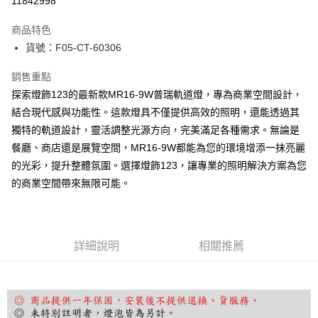
11842998
Apple Pay
商品特色
街口支付
貨號：F05-CT-60306
悠遊付
銷售重點
探索燈飾123的最新款MR16-9W普瑞軌道燈，專為商業空間設計，
Google Pay
結合現代感與功能性。這款燈具不僅提供高效的照明，還能透過其
全盈+PAY
獨特的軌道設計，靈活調整光源方向，完美滿足各種需求。無論是
餐廳、商店還是展覽空間，MR16-9W都能為您的環境增添一抹亮麗
AFTEE先享後付
的光彩，提升整體氛圍。選擇燈飾123，讓專業的照明解決方案為您
相關說明
的商業空間帶來無限可能。
【關於「AFTEE先享後付」】
ATM付款
AFTEE先享後付是「在收到商品之後才付款」的支付方式。 讓您購物簡單
便利好安心！
１．簡單：不需註冊會員、不需綁卡、不需儲值。
運送方式
２．便利：只要手機號碼，簡訊認證，即可結帳。
詳細說明
相關推薦
３．安心：先確認商品／服務後，再付款。
宅配
每筆NT$180，滿NT$5,000(含以上)免運費
【「AFTEE先享後付」結帳流程】
１．於結帳方式選擇「AFTEE先享後付」後，將跳轉至「AFTEE先享後付」
結帳頁面，進行簡訊認證並確認金額後，即可完成結帳。
２．訂單成立數日內，您將收到繳費通知簡訊。