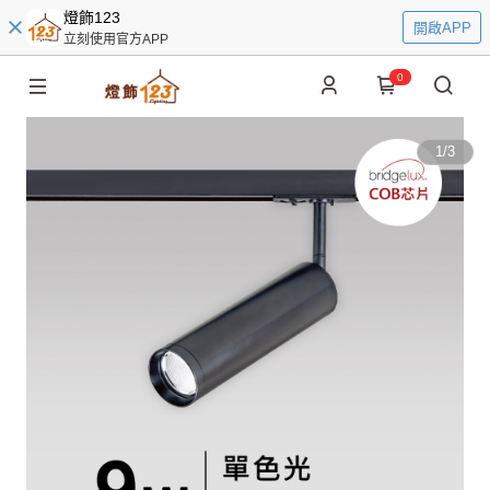
燈飾123
開啟APP
立刻使用官方APP
0
1
/
3