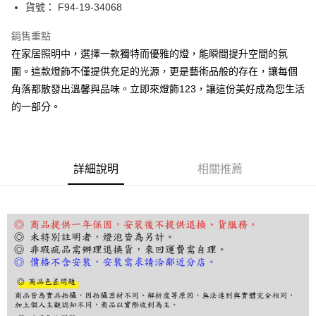
街口支付
貨號： F94-19-34068
悠遊付
銷售重點
在家居照明中，選擇一款獨特而優雅的燈，能瞬間提升空間的氛
Google Pay
圍。這款燈飾不僅提供充足的光源，更是藝術品般的存在，讓每個
全盈+PAY
角落都散發出溫馨與品味。立即來燈飾123，讓這份美好成為您生活
的一部分。
AFTEE先享後付
相關說明
【關於「AFTEE先享後付」】
ATM付款
AFTEE先享後付是「在收到商品之後才付款」的支付方式。 讓您購物簡單
便利好安心！
詳細說明
相關推薦
１．簡單：不需註冊會員、不需綁卡、不需儲值。
運送方式
２．便利：只要手機號碼，簡訊認證，即可結帳。
３．安心：先確認商品／服務後，再付款。
宅配
每筆NT$180，滿NT$5,000(含以上)免運費
【「AFTEE先享後付」結帳流程】
１．於結帳方式選擇「AFTEE先享後付」後，將跳轉至「AFTEE先享後付」
結帳頁面，進行簡訊認證並確認金額後，即可完成結帳。
２．訂單成立數日內，您將收到繳費通知簡訊。
３．收到繳費通知簡訊後14天內，點擊此簡訊中的連結，可透過四大超商／
ATM／網路銀行／等多元方式進行付款，方視為交易完成。
※ 請注意：結帳手續完成當下不需立刻繳費，但若您需要取消訂單，請聯絡