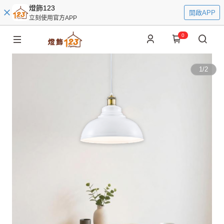
燈飾123
開啟APP
立刻使用官方APP
0
1
/
2