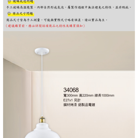
購買商品的店家。未經商家同意取消之訂單仍視為有效，需透過AFTEE先享
後付繳納相關費用。
※ 交易是否成功請以「AFTEE先享後付 」之結帳頁面顯示為準，若有關於
是否繳費成功／繳費後需取消欲退款等相關疑問，請聯繫「AFTEE先享後付
客戶支援中心」
https://netprotections.freshdesk.com/support/home
【注意事項】
１．透過由恩沛科技股份有限公司提供之「AFTEE先享後付」服務完成之交
易，需依本服務之必要範圍內提供個人資料，並將交易相關給付款項請求債
權轉讓予恩沛科技股份有限公司。
２．關於個人資料處理事宜，請瀏覽以下網址：
https://aftee.tw/terms/#terms3
３．未成年的使用者請事先徵得法定代理人或監護人之同意方可使用
「AFTEE先享後付」，若未經同意申辦者引起之損失，本公司不負相關責
任。
４．使用「AFTEE先享後付」時，將依據個別帳號之用戶狀況，依本公司即
時審查核予不同之上限額度；若仍有額度不足之情形，本公司將視審查結果
請求用戶進行身份認證。
５．嚴禁一人註冊多個帳號或使用他人資訊註冊。若發現惡意使用之情形，
恩沛科技股份有限公司將有權停止該用戶之使用額度並採取法律行動。