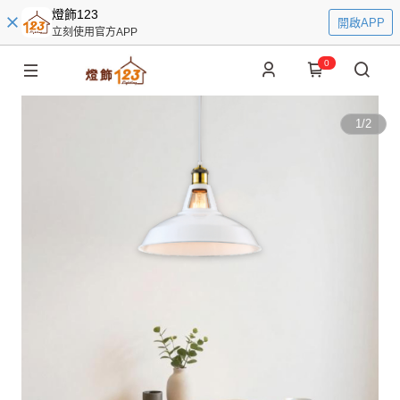
燈飾123
開啟APP
立刻使用官方APP
0
1
/
2