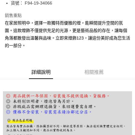
街口支付
貨號： F94-19-34066
悠遊付
銷售重點
在家居照明中，選擇一款獨特而優雅的燈，能瞬間提升空間的氛
Google Pay
圍。這款燈飾不僅提供充足的光源，更是藝術品般的存在，讓每個
全盈+PAY
角落都散發出溫馨與品味。立即來燈飾123，讓這份美好成為您生活
的一部分。
AFTEE先享後付
相關說明
【關於「AFTEE先享後付」】
ATM付款
AFTEE先享後付是「在收到商品之後才付款」的支付方式。 讓您購物簡單
便利好安心！
詳細說明
相關推薦
１．簡單：不需註冊會員、不需綁卡、不需儲值。
運送方式
２．便利：只要手機號碼，簡訊認證，即可結帳。
３．安心：先確認商品／服務後，再付款。
宅配
每筆NT$180，滿NT$5,000(含以上)免運費
【「AFTEE先享後付」結帳流程】
１．於結帳方式選擇「AFTEE先享後付」後，將跳轉至「AFTEE先享後付」
結帳頁面，進行簡訊認證並確認金額後，即可完成結帳。
２．訂單成立數日內，您將收到繳費通知簡訊。
３．收到繳費通知簡訊後14天內，點擊此簡訊中的連結，可透過四大超商／
ATM／網路銀行／等多元方式進行付款，方視為交易完成。
※ 請注意：結帳手續完成當下不需立刻繳費，但若您需要取消訂單，請聯絡