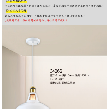
購買商品的店家。未經商家同意取消之訂單仍視為有效，需透過AFTEE先享
後付繳納相關費用。
※ 交易是否成功請以「AFTEE先享後付 」之結帳頁面顯示為準，若有關於
是否繳費成功／繳費後需取消欲退款等相關疑問，請聯繫「AFTEE先享後付
客戶支援中心」
https://netprotections.freshdesk.com/support/home
【注意事項】
１．透過由恩沛科技股份有限公司提供之「AFTEE先享後付」服務完成之交
易，需依本服務之必要範圍內提供個人資料，並將交易相關給付款項請求債
權轉讓予恩沛科技股份有限公司。
２．關於個人資料處理事宜，請瀏覽以下網址：
https://aftee.tw/terms/#terms3
３．未成年的使用者請事先徵得法定代理人或監護人之同意方可使用
「AFTEE先享後付」，若未經同意申辦者引起之損失，本公司不負相關責
任。
４．使用「AFTEE先享後付」時，將依據個別帳號之用戶狀況，依本公司即
時審查核予不同之上限額度；若仍有額度不足之情形，本公司將視審查結果
請求用戶進行身份認證。
５．嚴禁一人註冊多個帳號或使用他人資訊註冊。若發現惡意使用之情形，
恩沛科技股份有限公司將有權停止該用戶之使用額度並採取法律行動。