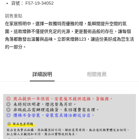
街口支付
貨號： F57-19-34052
悠遊付
銷售重點
在家居照明中，選擇一款獨特而優雅的燈，能瞬間提升空間的氛
Google Pay
圍。這款燈飾不僅提供充足的光源，更是藝術品般的存在，讓每個
全盈+PAY
角落都散發出溫馨與品味。立即來燈飾123，讓這份美好成為您生活
的一部分。
AFTEE先享後付
相關說明
【關於「AFTEE先享後付」】
ATM付款
AFTEE先享後付是「在收到商品之後才付款」的支付方式。 讓您購物簡單
便利好安心！
詳細說明
相關推薦
１．簡單：不需註冊會員、不需綁卡、不需儲值。
運送方式
２．便利：只要手機號碼，簡訊認證，即可結帳。
３．安心：先確認商品／服務後，再付款。
宅配
每筆NT$180，滿NT$5,000(含以上)免運費
【「AFTEE先享後付」結帳流程】
１．於結帳方式選擇「AFTEE先享後付」後，將跳轉至「AFTEE先享後付」
結帳頁面，進行簡訊認證並確認金額後，即可完成結帳。
２．訂單成立數日內，您將收到繳費通知簡訊。
３．收到繳費通知簡訊後14天內，點擊此簡訊中的連結，可透過四大超商／
ATM／網路銀行／等多元方式進行付款，方視為交易完成。
※ 請注意：結帳手續完成當下不需立刻繳費，但若您需要取消訂單，請聯絡