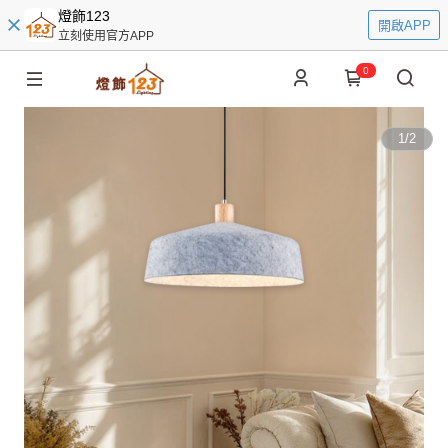
燈飾123
開啟APP
立刻使用官方APP
0
1
/
2