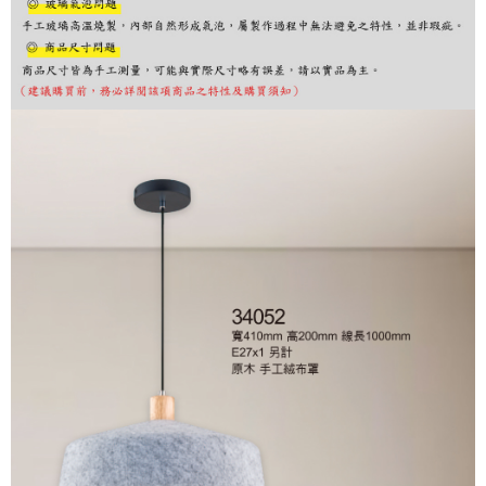
購買商品的店家。未經商家同意取消之訂單仍視為有效，需透過AFTEE先享
後付繳納相關費用。
※ 交易是否成功請以「AFTEE先享後付 」之結帳頁面顯示為準，若有關於
是否繳費成功／繳費後需取消欲退款等相關疑問，請聯繫「AFTEE先享後付
客戶支援中心」
https://netprotections.freshdesk.com/support/home
【注意事項】
１．透過由恩沛科技股份有限公司提供之「AFTEE先享後付」服務完成之交
易，需依本服務之必要範圍內提供個人資料，並將交易相關給付款項請求債
權轉讓予恩沛科技股份有限公司。
２．關於個人資料處理事宜，請瀏覽以下網址：
https://aftee.tw/terms/#terms3
３．未成年的使用者請事先徵得法定代理人或監護人之同意方可使用
「AFTEE先享後付」，若未經同意申辦者引起之損失，本公司不負相關責
任。
４．使用「AFTEE先享後付」時，將依據個別帳號之用戶狀況，依本公司即
時審查核予不同之上限額度；若仍有額度不足之情形，本公司將視審查結果
請求用戶進行身份認證。
５．嚴禁一人註冊多個帳號或使用他人資訊註冊。若發現惡意使用之情形，
恩沛科技股份有限公司將有權停止該用戶之使用額度並採取法律行動。