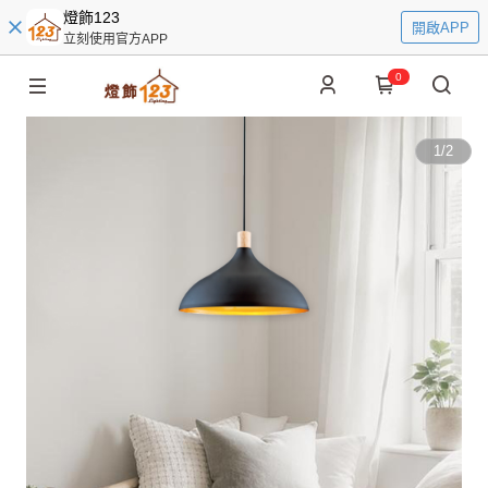
燈飾123
開啟APP
立刻使用官方APP
0
1
/
2