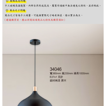
購買商品的店家。未經商家同意取消之訂單仍視為有效，需透過AFTEE先享
後付繳納相關費用。
※ 交易是否成功請以「AFTEE先享後付 」之結帳頁面顯示為準，若有關於
是否繳費成功／繳費後需取消欲退款等相關疑問，請聯繫「AFTEE先享後付
客戶支援中心」
https://netprotections.freshdesk.com/support/home
【注意事項】
１．透過由恩沛科技股份有限公司提供之「AFTEE先享後付」服務完成之交
易，需依本服務之必要範圍內提供個人資料，並將交易相關給付款項請求債
權轉讓予恩沛科技股份有限公司。
２．關於個人資料處理事宜，請瀏覽以下網址：
https://aftee.tw/terms/#terms3
３．未成年的使用者請事先徵得法定代理人或監護人之同意方可使用
「AFTEE先享後付」，若未經同意申辦者引起之損失，本公司不負相關責
任。
４．使用「AFTEE先享後付」時，將依據個別帳號之用戶狀況，依本公司即
時審查核予不同之上限額度；若仍有額度不足之情形，本公司將視審查結果
請求用戶進行身份認證。
５．嚴禁一人註冊多個帳號或使用他人資訊註冊。若發現惡意使用之情形，
恩沛科技股份有限公司將有權停止該用戶之使用額度並採取法律行動。