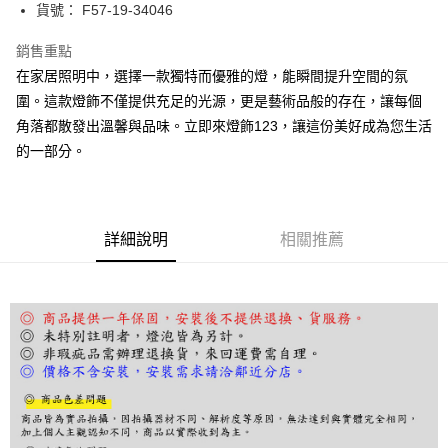
街口支付
貨號： F57-19-34046
悠遊付
銷售重點
在家居照明中，選擇一款獨特而優雅的燈，能瞬間提升空間的氛
Google Pay
圍。這款燈飾不僅提供充足的光源，更是藝術品般的存在，讓每個
全盈+PAY
角落都散發出溫馨與品味。立即來燈飾123，讓這份美好成為您生活
的一部分。
AFTEE先享後付
相關說明
【關於「AFTEE先享後付」】
ATM付款
AFTEE先享後付是「在收到商品之後才付款」的支付方式。 讓您購物簡單
便利好安心！
詳細說明
相關推薦
１．簡單：不需註冊會員、不需綁卡、不需儲值。
運送方式
２．便利：只要手機號碼，簡訊認證，即可結帳。
３．安心：先確認商品／服務後，再付款。
宅配
每筆NT$180，滿NT$5,000(含以上)免運費
【「AFTEE先享後付」結帳流程】
１．於結帳方式選擇「AFTEE先享後付」後，將跳轉至「AFTEE先享後付」
結帳頁面，進行簡訊認證並確認金額後，即可完成結帳。
２．訂單成立數日內，您將收到繳費通知簡訊。
３．收到繳費通知簡訊後14天內，點擊此簡訊中的連結，可透過四大超商／
ATM／網路銀行／等多元方式進行付款，方視為交易完成。
※ 請注意：結帳手續完成當下不需立刻繳費，但若您需要取消訂單，請聯絡