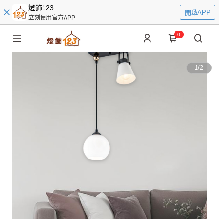
燈飾123
開啟APP
立刻使用官方APP
0
1
/
2