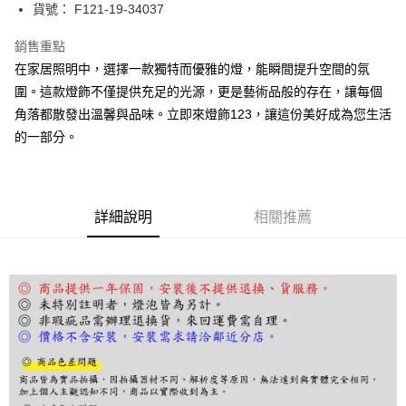
街口支付
貨號： F121-19-34037
悠遊付
銷售重點
在家居照明中，選擇一款獨特而優雅的燈，能瞬間提升空間的氛
Google Pay
圍。這款燈飾不僅提供充足的光源，更是藝術品般的存在，讓每個
全盈+PAY
角落都散發出溫馨與品味。立即來燈飾123，讓這份美好成為您生活
的一部分。
AFTEE先享後付
相關說明
【關於「AFTEE先享後付」】
ATM付款
AFTEE先享後付是「在收到商品之後才付款」的支付方式。 讓您購物簡單
便利好安心！
詳細說明
相關推薦
１．簡單：不需註冊會員、不需綁卡、不需儲值。
運送方式
２．便利：只要手機號碼，簡訊認證，即可結帳。
３．安心：先確認商品／服務後，再付款。
宅配
每筆NT$180，滿NT$5,000(含以上)免運費
【「AFTEE先享後付」結帳流程】
１．於結帳方式選擇「AFTEE先享後付」後，將跳轉至「AFTEE先享後付」
結帳頁面，進行簡訊認證並確認金額後，即可完成結帳。
２．訂單成立數日內，您將收到繳費通知簡訊。
３．收到繳費通知簡訊後14天內，點擊此簡訊中的連結，可透過四大超商／
ATM／網路銀行／等多元方式進行付款，方視為交易完成。
※ 請注意：結帳手續完成當下不需立刻繳費，但若您需要取消訂單，請聯絡