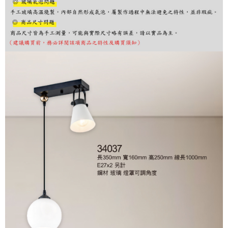
購買商品的店家。未經商家同意取消之訂單仍視為有效，需透過AFTEE先享
後付繳納相關費用。
※ 交易是否成功請以「AFTEE先享後付 」之結帳頁面顯示為準，若有關於
是否繳費成功／繳費後需取消欲退款等相關疑問，請聯繫「AFTEE先享後付
客戶支援中心」
https://netprotections.freshdesk.com/support/home
【注意事項】
１．透過由恩沛科技股份有限公司提供之「AFTEE先享後付」服務完成之交
易，需依本服務之必要範圍內提供個人資料，並將交易相關給付款項請求債
權轉讓予恩沛科技股份有限公司。
２．關於個人資料處理事宜，請瀏覽以下網址：
https://aftee.tw/terms/#terms3
３．未成年的使用者請事先徵得法定代理人或監護人之同意方可使用
「AFTEE先享後付」，若未經同意申辦者引起之損失，本公司不負相關責
任。
４．使用「AFTEE先享後付」時，將依據個別帳號之用戶狀況，依本公司即
時審查核予不同之上限額度；若仍有額度不足之情形，本公司將視審查結果
請求用戶進行身份認證。
５．嚴禁一人註冊多個帳號或使用他人資訊註冊。若發現惡意使用之情形，
恩沛科技股份有限公司將有權停止該用戶之使用額度並採取法律行動。