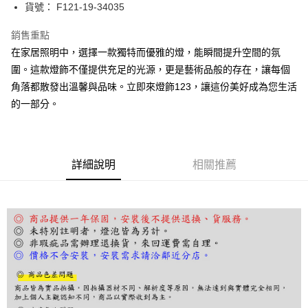
街口支付
貨號： F121-19-34035
悠遊付
銷售重點
在家居照明中，選擇一款獨特而優雅的燈，能瞬間提升空間的氛
Google Pay
圍。這款燈飾不僅提供充足的光源，更是藝術品般的存在，讓每個
全盈+PAY
角落都散發出溫馨與品味。立即來燈飾123，讓這份美好成為您生活
的一部分。
AFTEE先享後付
相關說明
【關於「AFTEE先享後付」】
ATM付款
AFTEE先享後付是「在收到商品之後才付款」的支付方式。 讓您購物簡單
便利好安心！
詳細說明
相關推薦
１．簡單：不需註冊會員、不需綁卡、不需儲值。
運送方式
２．便利：只要手機號碼，簡訊認證，即可結帳。
３．安心：先確認商品／服務後，再付款。
宅配
每筆NT$180，滿NT$5,000(含以上)免運費
【「AFTEE先享後付」結帳流程】
１．於結帳方式選擇「AFTEE先享後付」後，將跳轉至「AFTEE先享後付」
結帳頁面，進行簡訊認證並確認金額後，即可完成結帳。
２．訂單成立數日內，您將收到繳費通知簡訊。
３．收到繳費通知簡訊後14天內，點擊此簡訊中的連結，可透過四大超商／
ATM／網路銀行／等多元方式進行付款，方視為交易完成。
※ 請注意：結帳手續完成當下不需立刻繳費，但若您需要取消訂單，請聯絡