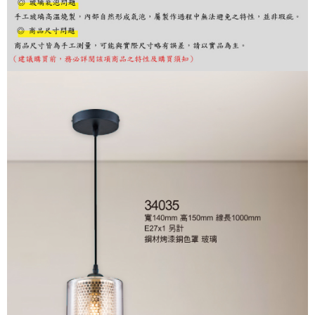
購買商品的店家。未經商家同意取消之訂單仍視為有效，需透過AFTEE先享
後付繳納相關費用。
※ 交易是否成功請以「AFTEE先享後付 」之結帳頁面顯示為準，若有關於
是否繳費成功／繳費後需取消欲退款等相關疑問，請聯繫「AFTEE先享後付
客戶支援中心」
https://netprotections.freshdesk.com/support/home
【注意事項】
１．透過由恩沛科技股份有限公司提供之「AFTEE先享後付」服務完成之交
易，需依本服務之必要範圍內提供個人資料，並將交易相關給付款項請求債
權轉讓予恩沛科技股份有限公司。
２．關於個人資料處理事宜，請瀏覽以下網址：
https://aftee.tw/terms/#terms3
３．未成年的使用者請事先徵得法定代理人或監護人之同意方可使用
「AFTEE先享後付」，若未經同意申辦者引起之損失，本公司不負相關責
任。
４．使用「AFTEE先享後付」時，將依據個別帳號之用戶狀況，依本公司即
時審查核予不同之上限額度；若仍有額度不足之情形，本公司將視審查結果
請求用戶進行身份認證。
５．嚴禁一人註冊多個帳號或使用他人資訊註冊。若發現惡意使用之情形，
恩沛科技股份有限公司將有權停止該用戶之使用額度並採取法律行動。