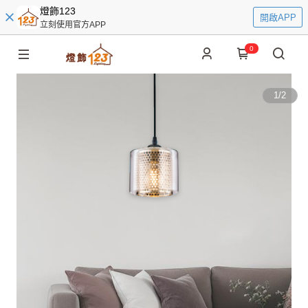
燈飾123
開啟APP
立刻使用官方APP
0
1
/
2