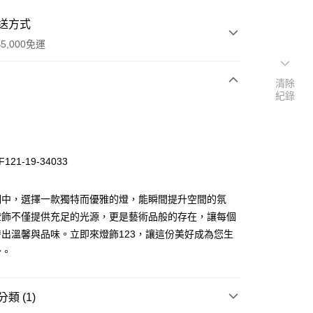
送方式
5,000免運
清除
紀錄
次付款
121-19-34033
明中，選擇一款獨特而優雅的燈，能瞬間提升空間的氛
燈飾不僅提供充足的光源，更是藝術品般的存在，讓每個
出溫馨與品味。立即來燈飾123，讓這份美好成為您生
y
分。
享後付
類 (1)