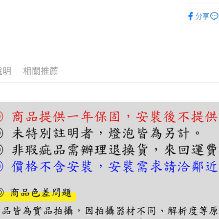
【關於「A
吊燈｜餐
ATM付款
AFTEE
分享
便利好安
１．簡單
２．便利
運送方式
３．安心
宅配
【「AFT
說明
相關推薦
每筆NT$1
１．於結帳
付」結帳
２．訂單
３．收到繳
／ATM／
※ 請注意
絡購買商品
先享後付
※ 交易是
是否繳費成
付客戶支
【注意事
１．透過由
交易，需
求債權轉
２．關於