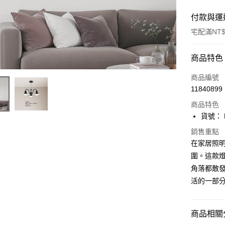
付款與運
宅配滿NT$
付款方式
商品特色
信用卡一
商品編號
11840899
LINE Pay
商品特色
Apple Pay
貨號： F
街口支付
銷售重點
在家居照
悠遊付
圍。這款
角落都散發
Google Pa
活的一部
全盈+PAY
AFTEE先
商品相關分
相關說明