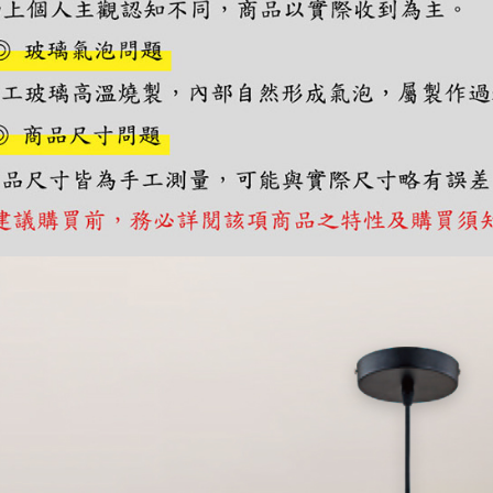
https://aft
３．未成
「AFTE
任。
４．使用「
即時審查
結果請求
５．嚴禁
形，恩沛
動。