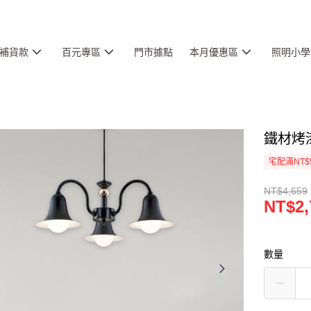
補貨款
百元專區
門市據點
本月優惠區
照明小學
鐵材烤漆
宅配滿NT$
NT$4,659
NT$2,
數量