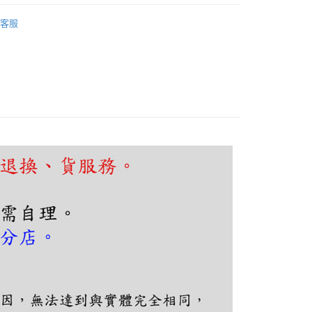
FTEE先享後付」】
廳、餐桌
工業復古風
先享後付是「在收到商品之後才付款」的支付方式。 讓您購物簡單
客服
心！
：不需註冊會員、不需綁卡、不需儲值。
：只要手機號碼，簡訊認證，即可結帳。
：先確認商品／服務後，再付款。
EE先享後付」結帳流程】
80，滿NT$5,000(含以上)免運費
方式選擇「AFTEE先享後付」後，將跳轉至「AFTEE先享後
頁面，進行簡訊認證並確認金額後，即可完成結帳。
成立數日內，您將收到繳費通知簡訊。
費通知簡訊後14天內，點擊此簡訊中的連結，可透過四大超商
網路銀行／等多元方式進行付款，方視為交易完成。
：結帳手續完成當下不需立刻繳費，但若您需要取消訂單，請聯
的店家。未經商家同意取消之訂單仍視為有效，需透過AFTEE
繳納相關費用。
否成功請以「AFTEE先享後付 」之結帳頁面顯示為準，若有關於
功／繳費後需取消欲退款等相關疑問，請聯繫「AFTEE先享後
援中心」
https://netprotections.freshdesk.com/support/home
項】
恩沛科技股份有限公司提供之「AFTEE先享後付」服務完成之
依本服務之必要範圍內提供個人資料，並將交易相關給付款項請
讓予恩沛科技股份有限公司。
個人資料處理事宜，請瀏覽以下網址：