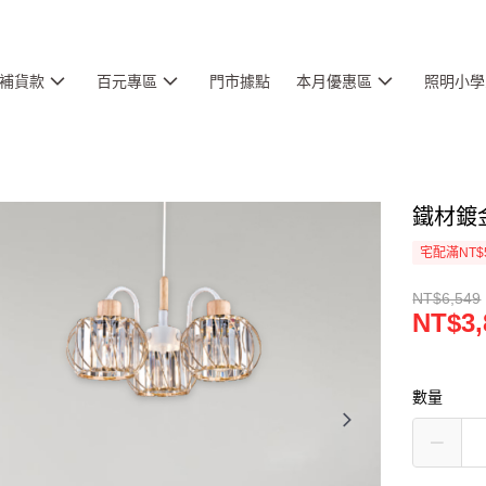
補貨款
百元專區
門市據點
本月優惠區
照明小學
鐵材鍍金
宅配滿NT$
NT$6,549
NT$3,
數量