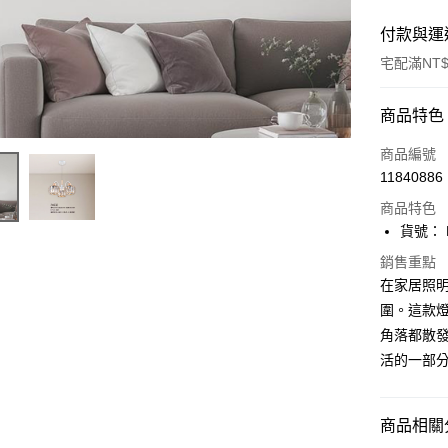
付款與運
宅配滿NT$
付款方式
商品特色
信用卡一
商品編號
11840886
LINE Pay
商品特色
Apple Pay
貨號： F
街口支付
銷售重點
在家居照
悠遊付
圍。這款
角落都散發
Google Pa
活的一部
全盈+PAY
AFTEE先
商品相關分
相關說明