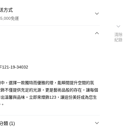
送方式
5,000免運
清除
紀錄
次付款
121-19-34032
明中，選擇一款獨特而優雅的燈，能瞬間提升空間的氛
燈飾不僅提供充足的光源，更是藝術品般的存在，讓每個
出溫馨與品味。立即來燈飾123，讓這份美好成為您生
y
分。
享後付
類 (1)