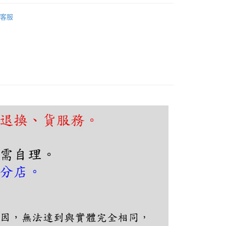
FTEE先享後付」】
吊燈、吸頂燈
水晶玻璃吊燈
先享後付是「在收到商品之後才付款」的支付方式。 讓您購物簡單
客服
心！
：不需註冊會員、不需綁卡、不需儲值。
：只要手機號碼，簡訊認證，即可結帳。
：先確認商品／服務後，再付款。
EE先享後付」結帳流程】
80，滿NT$5,000(含以上)免運費
方式選擇「AFTEE先享後付」後，將跳轉至「AFTEE先享後
頁面，進行簡訊認證並確認金額後，即可完成結帳。
成立數日內，您將收到繳費通知簡訊。
費通知簡訊後14天內，點擊此簡訊中的連結，可透過四大超商
網路銀行／等多元方式進行付款，方視為交易完成。
：結帳手續完成當下不需立刻繳費，但若您需要取消訂單，請聯
的店家。未經商家同意取消之訂單仍視為有效，需透過AFTEE
繳納相關費用。
否成功請以「AFTEE先享後付 」之結帳頁面顯示為準，若有關於
功／繳費後需取消欲退款等相關疑問，請聯繫「AFTEE先享後
援中心」
https://netprotections.freshdesk.com/support/home
項】
恩沛科技股份有限公司提供之「AFTEE先享後付」服務完成之
依本服務之必要範圍內提供個人資料，並將交易相關給付款項請
讓予恩沛科技股份有限公司。
個人資料處理事宜，請瀏覽以下網址：