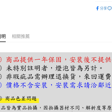
【關於「A
水晶燈｜
ATM付款
AFTEE
分享
便利好安
１．簡單
２．便利
運送方式
３．安心
宅配
【「AFT
說明
相關推薦
每筆NT$1
１．於結帳
付」結帳
２．訂單
３．收到繳
／ATM／
※ 請注意
絡購買商品
先享後付
※ 交易是
是否繳費成
付客戶支
【注意事
１．透過由
交易，需
求債權轉
２．關於