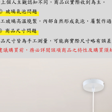
https://aft
３．未成
「AFTE
任。
４．使用「
即時審查
結果請求
５．嚴禁
形，恩沛
動。