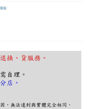
FTEE先享後付」】
廳、餐桌
木質北歐風
先享後付是「在收到商品之後才付款」的支付方式。 讓您購物簡單
客服
心！
廳、餐桌
線條長型吊燈
：不需註冊會員、不需綁卡、不需儲值。
：只要手機號碼，簡訊認證，即可結帳。
廳、餐桌
可換燈泡吊燈
：先確認商品／服務後，再付款。
EE先享後付」結帳流程】
80，滿NT$5,000(含以上)免運費
方式選擇「AFTEE先享後付」後，將跳轉至「AFTEE先享後
頁面，進行簡訊認證並確認金額後，即可完成結帳。
成立數日內，您將收到繳費通知簡訊。
費通知簡訊後14天內，點擊此簡訊中的連結，可透過四大超商
網路銀行／等多元方式進行付款，方視為交易完成。
：結帳手續完成當下不需立刻繳費，但若您需要取消訂單，請聯
的店家。未經商家同意取消之訂單仍視為有效，需透過AFTEE
繳納相關費用。
否成功請以「AFTEE先享後付 」之結帳頁面顯示為準，若有關於
功／繳費後需取消欲退款等相關疑問，請聯繫「AFTEE先享後
援中心」
https://netprotections.freshdesk.com/support/home
項】
恩沛科技股份有限公司提供之「AFTEE先享後付」服務完成之
依本服務之必要範圍內提供個人資料，並將交易相關給付款項請
讓予恩沛科技股份有限公司。
個人資料處理事宜，請瀏覽以下網址：