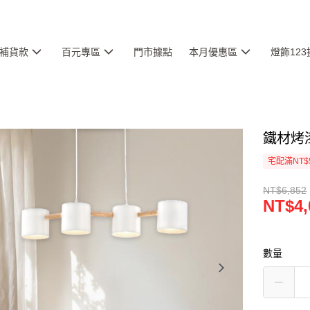
補貨款
百元專區
門市據點
本月優惠區
燈飾12
鐵材烤漆
宅配滿NT$
NT$6,852
NT$4,
數量