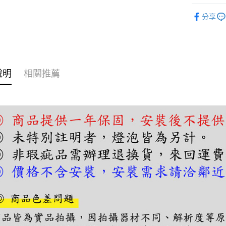
【關於「A
吊燈｜餐
ATM付款
AFTEE
分享
便利好安
吊燈｜餐
１．簡單
２．便利
吊燈｜餐
運送方式
３．安心
宅配
【「AFT
說明
相關推薦
每筆NT$1
１．於結帳
付」結帳
２．訂單
３．收到繳
／ATM／
※ 請注意
絡購買商品
先享後付
※ 交易是
是否繳費成
付客戶支
【注意事
１．透過由
交易，需
求債權轉
２．關於