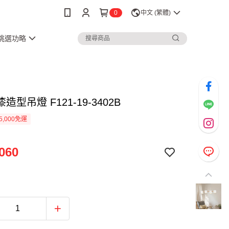
0
中文 (繁體)
3挑選功略
造型吊燈 F121-19-3402B
5,000免運
060