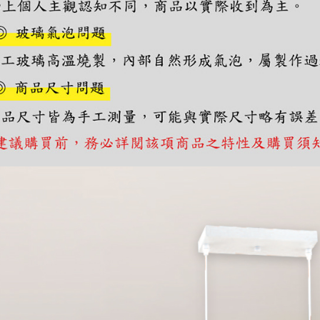
https://aft
３．未成
「AFTE
任。
４．使用「
即時審查
結果請求
５．嚴禁
形，恩沛
動。