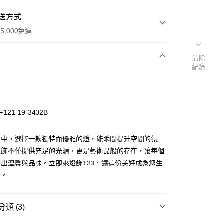
送方式
5,000免運
清除
紀錄
次付款
121-19-3402B
明中，選擇一款獨特而優雅的燈，能瞬間提升空間的氛
燈飾不僅提供充足的光源，更是藝術品般的存在，讓每個
出溫馨與品味。立即來燈飾123，讓這份美好成為您生
y
分。
享後付
類 (3)