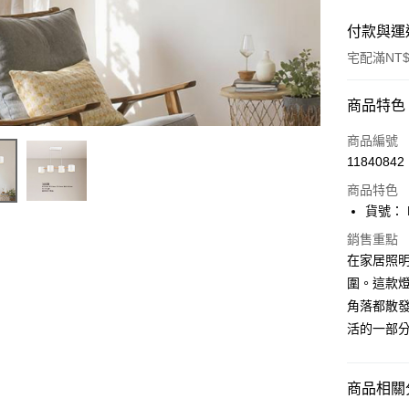
付款與運
宅配滿NT$
付款方式
商品特色
信用卡一
商品編號
11840842
LINE Pay
商品特色
Apple Pay
貨號： F
街口支付
銷售重點
在家居照
悠遊付
圍。這款
角落都散發
Google Pa
活的一部
全盈+PAY
AFTEE先
商品相關分
相關說明