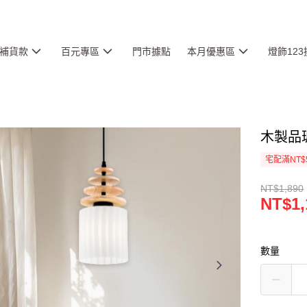
補貨款
百元專區
門市據點
本月優惠區
燈飾12
木製品玻
宅配滿NT$
NT$1,890
NT$1,
數量