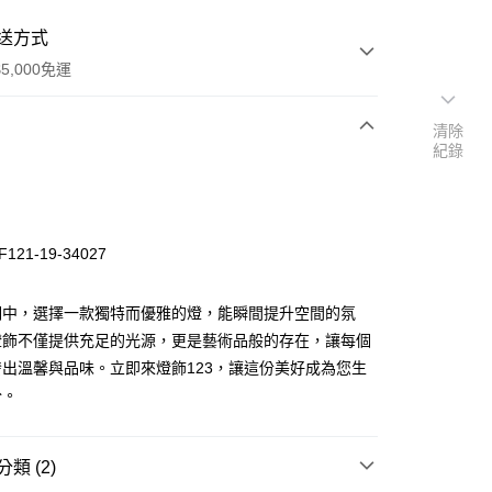
送方式
5,000免運
清除
紀錄
次付款
121-19-34027
明中，選擇一款獨特而優雅的燈，能瞬間提升空間的氛
燈飾不僅提供充足的光源，更是藝術品般的存在，讓每個
出溫馨與品味。立即來燈飾123，讓這份美好成為您生
y
分。
享後付
類 (2)