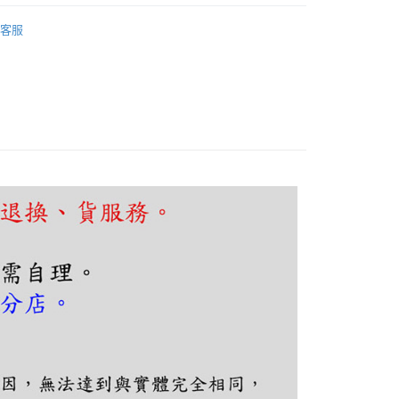
FTEE先享後付」】
吧檯、中島
木質北歐風
先享後付是「在收到商品之後才付款」的支付方式。 讓您購物簡單
客服
心！
吧檯、中島
可換燈泡吊燈
：不需註冊會員、不需綁卡、不需儲值。
：只要手機號碼，簡訊認證，即可結帳。
：先確認商品／服務後，再付款。
EE先享後付」結帳流程】
80，滿NT$5,000(含以上)免運費
方式選擇「AFTEE先享後付」後，將跳轉至「AFTEE先享後
頁面，進行簡訊認證並確認金額後，即可完成結帳。
成立數日內，您將收到繳費通知簡訊。
費通知簡訊後14天內，點擊此簡訊中的連結，可透過四大超商
網路銀行／等多元方式進行付款，方視為交易完成。
：結帳手續完成當下不需立刻繳費，但若您需要取消訂單，請聯
的店家。未經商家同意取消之訂單仍視為有效，需透過AFTEE
繳納相關費用。
否成功請以「AFTEE先享後付 」之結帳頁面顯示為準，若有關於
功／繳費後需取消欲退款等相關疑問，請聯繫「AFTEE先享後
援中心」
https://netprotections.freshdesk.com/support/home
項】
恩沛科技股份有限公司提供之「AFTEE先享後付」服務完成之
依本服務之必要範圍內提供個人資料，並將交易相關給付款項請
讓予恩沛科技股份有限公司。
個人資料處理事宜，請瀏覽以下網址：