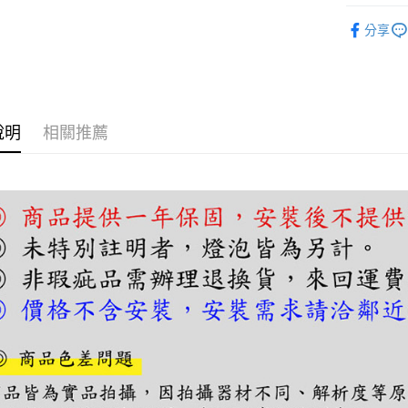
【關於「A
單吊燈｜
ATM付款
AFTEE
分享
便利好安
單吊燈｜
１．簡單
２．便利
運送方式
３．安心
宅配
【「AFT
說明
相關推薦
每筆NT$1
１．於結帳
付」結帳
２．訂單
３．收到繳
／ATM／
※ 請注意
絡購買商品
先享後付
※ 交易是
是否繳費成
付客戶支
【注意事
１．透過由
交易，需
求債權轉
２．關於