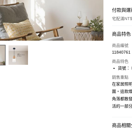
付款與運
宅配滿NT$
付款方式
商品特色
信用卡一
商品編號
11840761
LINE Pay
商品特色
Apple Pay
貨號： F
街口支付
銷售重點
在家居照
悠遊付
圍。這款
角落都散發
Google Pa
活的一部
全盈+PAY
AFTEE先
商品相關分
相關說明