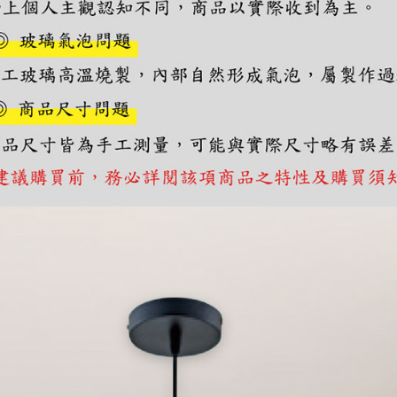
https://aft
３．未成
「AFTE
任。
４．使用「
即時審查
結果請求
５．嚴禁
形，恩沛
動。