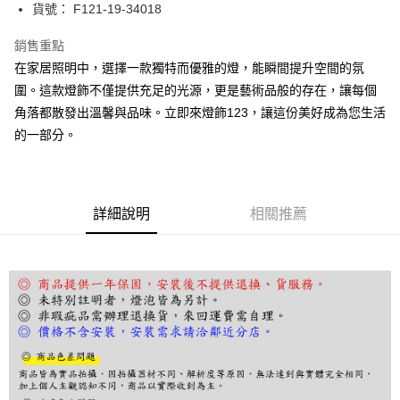
街口支付
貨號： F121-19-34018
悠遊付
銷售重點
在家居照明中，選擇一款獨特而優雅的燈，能瞬間提升空間的氛
Google Pay
圍。這款燈飾不僅提供充足的光源，更是藝術品般的存在，讓每個
全盈+PAY
角落都散發出溫馨與品味。立即來燈飾123，讓這份美好成為您生活
的一部分。
AFTEE先享後付
相關說明
【關於「AFTEE先享後付」】
ATM付款
AFTEE先享後付是「在收到商品之後才付款」的支付方式。 讓您購物簡單
便利好安心！
詳細說明
相關推薦
１．簡單：不需註冊會員、不需綁卡、不需儲值。
運送方式
２．便利：只要手機號碼，簡訊認證，即可結帳。
３．安心：先確認商品／服務後，再付款。
宅配
每筆NT$180，滿NT$5,000(含以上)免運費
【「AFTEE先享後付」結帳流程】
１．於結帳方式選擇「AFTEE先享後付」後，將跳轉至「AFTEE先享後付」
結帳頁面，進行簡訊認證並確認金額後，即可完成結帳。
２．訂單成立數日內，您將收到繳費通知簡訊。
３．收到繳費通知簡訊後14天內，點擊此簡訊中的連結，可透過四大超商／
ATM／網路銀行／等多元方式進行付款，方視為交易完成。
※ 請注意：結帳手續完成當下不需立刻繳費，但若您需要取消訂單，請聯絡