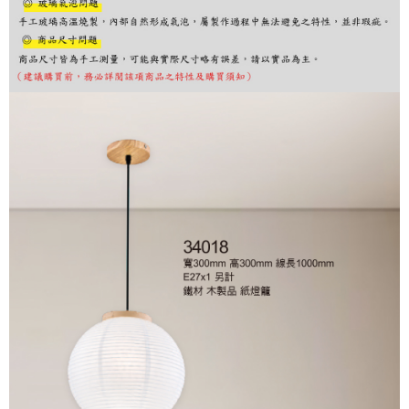
購買商品的店家。未經商家同意取消之訂單仍視為有效，需透過AFTEE先享
後付繳納相關費用。
※ 交易是否成功請以「AFTEE先享後付 」之結帳頁面顯示為準，若有關於
是否繳費成功／繳費後需取消欲退款等相關疑問，請聯繫「AFTEE先享後付
客戶支援中心」
https://netprotections.freshdesk.com/support/home
【注意事項】
１．透過由恩沛科技股份有限公司提供之「AFTEE先享後付」服務完成之交
易，需依本服務之必要範圍內提供個人資料，並將交易相關給付款項請求債
權轉讓予恩沛科技股份有限公司。
２．關於個人資料處理事宜，請瀏覽以下網址：
https://aftee.tw/terms/#terms3
３．未成年的使用者請事先徵得法定代理人或監護人之同意方可使用
「AFTEE先享後付」，若未經同意申辦者引起之損失，本公司不負相關責
任。
４．使用「AFTEE先享後付」時，將依據個別帳號之用戶狀況，依本公司即
時審查核予不同之上限額度；若仍有額度不足之情形，本公司將視審查結果
請求用戶進行身份認證。
５．嚴禁一人註冊多個帳號或使用他人資訊註冊。若發現惡意使用之情形，
恩沛科技股份有限公司將有權停止該用戶之使用額度並採取法律行動。