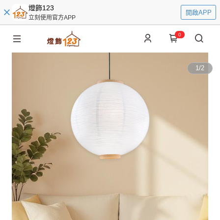
燈飾123
開啟APP
立刻使用官方APP
0
1
/
2