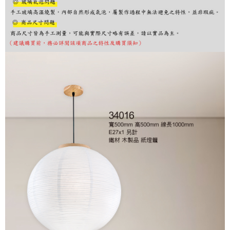
購買商品的店家。未經商家同意取消之訂單仍視為有效，需透過AFTEE先享
後付繳納相關費用。
※ 交易是否成功請以「AFTEE先享後付 」之結帳頁面顯示為準，若有關於
是否繳費成功／繳費後需取消欲退款等相關疑問，請聯繫「AFTEE先享後付
客戶支援中心」
https://netprotections.freshdesk.com/support/home
【注意事項】
１．透過由恩沛科技股份有限公司提供之「AFTEE先享後付」服務完成之交
易，需依本服務之必要範圍內提供個人資料，並將交易相關給付款項請求債
權轉讓予恩沛科技股份有限公司。
２．關於個人資料處理事宜，請瀏覽以下網址：
https://aftee.tw/terms/#terms3
３．未成年的使用者請事先徵得法定代理人或監護人之同意方可使用
「AFTEE先享後付」，若未經同意申辦者引起之損失，本公司不負相關責
任。
４．使用「AFTEE先享後付」時，將依據個別帳號之用戶狀況，依本公司即
時審查核予不同之上限額度；若仍有額度不足之情形，本公司將視審查結果
請求用戶進行身份認證。
５．嚴禁一人註冊多個帳號或使用他人資訊註冊。若發現惡意使用之情形，
恩沛科技股份有限公司將有權停止該用戶之使用額度並採取法律行動。