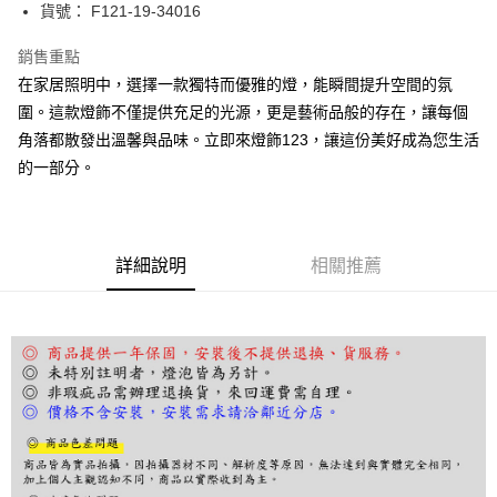
街口支付
貨號： F121-19-34016
悠遊付
銷售重點
在家居照明中，選擇一款獨特而優雅的燈，能瞬間提升空間的氛
Google Pay
圍。這款燈飾不僅提供充足的光源，更是藝術品般的存在，讓每個
全盈+PAY
角落都散發出溫馨與品味。立即來燈飾123，讓這份美好成為您生活
的一部分。
AFTEE先享後付
相關說明
【關於「AFTEE先享後付」】
ATM付款
AFTEE先享後付是「在收到商品之後才付款」的支付方式。 讓您購物簡單
便利好安心！
詳細說明
相關推薦
１．簡單：不需註冊會員、不需綁卡、不需儲值。
運送方式
２．便利：只要手機號碼，簡訊認證，即可結帳。
３．安心：先確認商品／服務後，再付款。
宅配
每筆NT$180，滿NT$5,000(含以上)免運費
【「AFTEE先享後付」結帳流程】
１．於結帳方式選擇「AFTEE先享後付」後，將跳轉至「AFTEE先享後付」
結帳頁面，進行簡訊認證並確認金額後，即可完成結帳。
２．訂單成立數日內，您將收到繳費通知簡訊。
３．收到繳費通知簡訊後14天內，點擊此簡訊中的連結，可透過四大超商／
ATM／網路銀行／等多元方式進行付款，方視為交易完成。
※ 請注意：結帳手續完成當下不需立刻繳費，但若您需要取消訂單，請聯絡