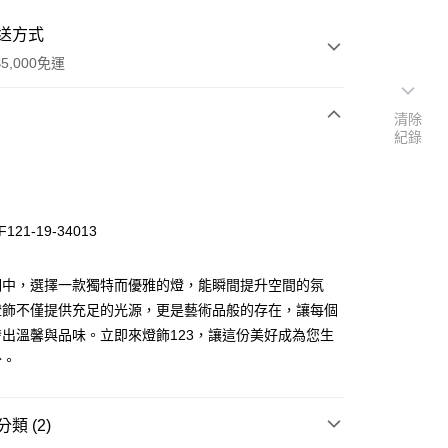
送方式
5,000免運
清除
紀錄
次付款
121-19-34013
明中，選擇一款獨特而優雅的燈，能瞬間提升空間的氛
燈飾不僅提供充足的光源，更是藝術品般的存在，讓每個
出溫馨與品味。立即來燈飾123，讓這份美好成為您生
y
分。
享後付
類 (2)