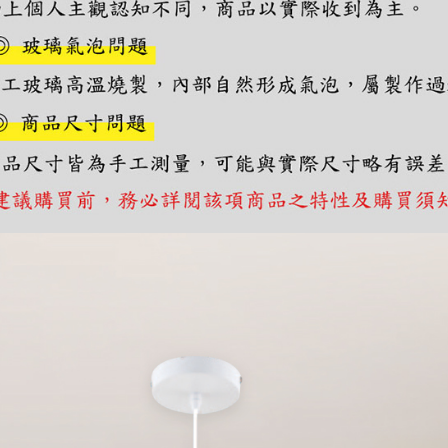
https://aft
３．未成
「AFTE
任。
４．使用「
即時審查
結果請求
５．嚴禁
形，恩沛
動。