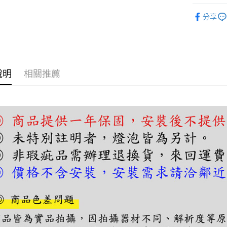
【關於「A
單吊燈｜
ATM付款
AFTEE
分享
便利好安
單吊燈｜
１．簡單
２．便利
運送方式
３．安心
宅配
【「AFT
說明
相關推薦
每筆NT$1
１．於結帳
付」結帳
２．訂單
３．收到繳
／ATM／
※ 請注意
絡購買商品
先享後付
※ 交易是
是否繳費成
付客戶支
【注意事
１．透過由
交易，需
求債權轉
２．關於