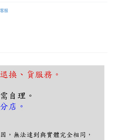
FTEE先享後付」】
吧檯、中島
原木藤編布罩
先享後付是「在收到商品之後才付款」的支付方式。 讓您購物簡單
客服
心！
吧檯、中島
可換燈泡吊燈
：不需註冊會員、不需綁卡、不需儲值。
：只要手機號碼，簡訊認證，即可結帳。
：先確認商品／服務後，再付款。
EE先享後付」結帳流程】
80，滿NT$5,000(含以上)免運費
方式選擇「AFTEE先享後付」後，將跳轉至「AFTEE先享後
頁面，進行簡訊認證並確認金額後，即可完成結帳。
成立數日內，您將收到繳費通知簡訊。
費通知簡訊後14天內，點擊此簡訊中的連結，可透過四大超商
網路銀行／等多元方式進行付款，方視為交易完成。
：結帳手續完成當下不需立刻繳費，但若您需要取消訂單，請聯
的店家。未經商家同意取消之訂單仍視為有效，需透過AFTEE
繳納相關費用。
否成功請以「AFTEE先享後付 」之結帳頁面顯示為準，若有關於
功／繳費後需取消欲退款等相關疑問，請聯繫「AFTEE先享後
援中心」
https://netprotections.freshdesk.com/support/home
項】
恩沛科技股份有限公司提供之「AFTEE先享後付」服務完成之
依本服務之必要範圍內提供個人資料，並將交易相關給付款項請
讓予恩沛科技股份有限公司。
個人資料處理事宜，請瀏覽以下網址：