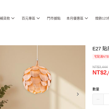
補貨款
百元專區
門市據點
本月優惠區
燈飾12
E27 貼
宅配滿NT$
NT$3,444
NT$2,
數量