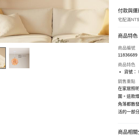
付款與運
宅配滿NT$
付款方式
商品特色
信用卡一
商品編號
11836689
LINE Pay
商品特色
Apple Pay
貨號： F
街口支付
銷售重點
在家居照
悠遊付
圍。這款
角落都散發
Google Pa
活的一部
全盈+PAY
AFTEE先
商品相關分
相關說明