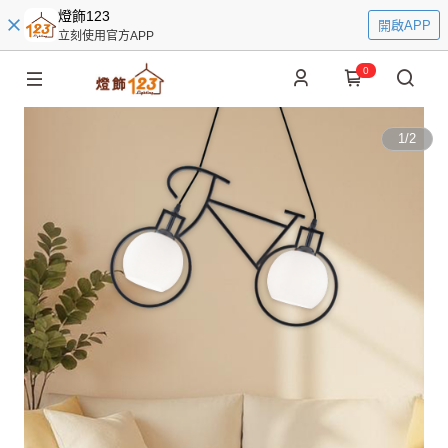
燈飾123
開啟APP
立刻使用官方APP
0
1
/
2