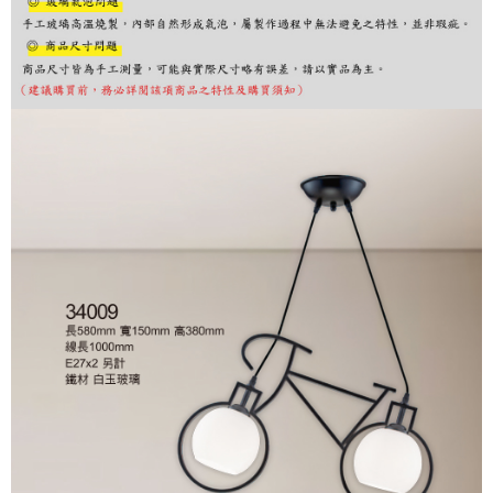
購買商品的店家。未經商家同意取消之訂單仍視為有效，需透過AFTEE先享
後付繳納相關費用。
※ 交易是否成功請以「AFTEE先享後付 」之結帳頁面顯示為準，若有關於
是否繳費成功／繳費後需取消欲退款等相關疑問，請聯繫「AFTEE先享後付
客戶支援中心」
https://netprotections.freshdesk.com/support/home
【注意事項】
１．透過由恩沛科技股份有限公司提供之「AFTEE先享後付」服務完成之交
易，需依本服務之必要範圍內提供個人資料，並將交易相關給付款項請求債
權轉讓予恩沛科技股份有限公司。
２．關於個人資料處理事宜，請瀏覽以下網址：
https://aftee.tw/terms/#terms3
３．未成年的使用者請事先徵得法定代理人或監護人之同意方可使用
「AFTEE先享後付」，若未經同意申辦者引起之損失，本公司不負相關責
任。
４．使用「AFTEE先享後付」時，將依據個別帳號之用戶狀況，依本公司即
時審查核予不同之上限額度；若仍有額度不足之情形，本公司將視審查結果
請求用戶進行身份認證。
５．嚴禁一人註冊多個帳號或使用他人資訊註冊。若發現惡意使用之情形，
恩沛科技股份有限公司將有權停止該用戶之使用額度並採取法律行動。