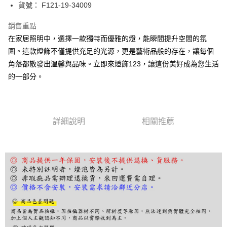
街口支付
貨號： F121-19-34009
悠遊付
銷售重點
在家居照明中，選擇一款獨特而優雅的燈，能瞬間提升空間的氛
Google Pay
圍。這款燈飾不僅提供充足的光源，更是藝術品般的存在，讓每個
全盈+PAY
角落都散發出溫馨與品味。立即來燈飾123，讓這份美好成為您生活
的一部分。
AFTEE先享後付
相關說明
【關於「AFTEE先享後付」】
ATM付款
AFTEE先享後付是「在收到商品之後才付款」的支付方式。 讓您購物簡單
便利好安心！
詳細說明
相關推薦
１．簡單：不需註冊會員、不需綁卡、不需儲值。
運送方式
２．便利：只要手機號碼，簡訊認證，即可結帳。
３．安心：先確認商品／服務後，再付款。
宅配
每筆NT$180，滿NT$5,000(含以上)免運費
【「AFTEE先享後付」結帳流程】
１．於結帳方式選擇「AFTEE先享後付」後，將跳轉至「AFTEE先享後付」
結帳頁面，進行簡訊認證並確認金額後，即可完成結帳。
２．訂單成立數日內，您將收到繳費通知簡訊。
３．收到繳費通知簡訊後14天內，點擊此簡訊中的連結，可透過四大超商／
ATM／網路銀行／等多元方式進行付款，方視為交易完成。
※ 請注意：結帳手續完成當下不需立刻繳費，但若您需要取消訂單，請聯絡