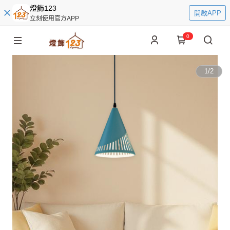
燈飾123
開啟APP
立刻使用官方APP
0
1
/
2