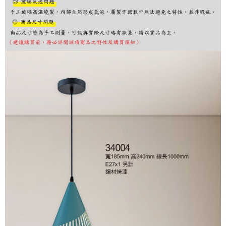
購買商品的店家。未經商家同意取消之訂單仍視為有效，需透過AFTEE先享
後付繳納相關費用。
※ 交易是否成功請以「AFTEE先享後付 」之結帳頁面顯示為準，若有關於
是否繳費成功／繳費後需取消欲退款等相關疑問，請聯繫「AFTEE先享後付
客戶支援中心」
https://netprotections.freshdesk.com/support/home
【注意事項】
１．透過由恩沛科技股份有限公司提供之「AFTEE先享後付」服務完成之交
易，需依本服務之必要範圍內提供個人資料，並將交易相關給付款項請求債
權轉讓予恩沛科技股份有限公司。
２．關於個人資料處理事宜，請瀏覽以下網址：
https://aftee.tw/terms/#terms3
３．未成年的使用者請事先徵得法定代理人或監護人之同意方可使用
「AFTEE先享後付」，若未經同意申辦者引起之損失，本公司不負相關責
任。
４．使用「AFTEE先享後付」時，將依據個別帳號之用戶狀況，依本公司即
時審查核予不同之上限額度；若仍有額度不足之情形，本公司將視審查結果
請求用戶進行身份認證。
５．嚴禁一人註冊多個帳號或使用他人資訊註冊。若發現惡意使用之情形，
恩沛科技股份有限公司將有權停止該用戶之使用額度並採取法律行動。