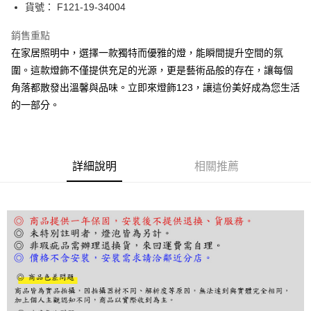
街口支付
貨號： F121-19-34004
悠遊付
銷售重點
在家居照明中，選擇一款獨特而優雅的燈，能瞬間提升空間的氛
Google Pay
圍。這款燈飾不僅提供充足的光源，更是藝術品般的存在，讓每個
全盈+PAY
角落都散發出溫馨與品味。立即來燈飾123，讓這份美好成為您生活
的一部分。
AFTEE先享後付
相關說明
【關於「AFTEE先享後付」】
ATM付款
AFTEE先享後付是「在收到商品之後才付款」的支付方式。 讓您購物簡單
便利好安心！
詳細說明
相關推薦
１．簡單：不需註冊會員、不需綁卡、不需儲值。
運送方式
２．便利：只要手機號碼，簡訊認證，即可結帳。
３．安心：先確認商品／服務後，再付款。
宅配
每筆NT$180，滿NT$5,000(含以上)免運費
【「AFTEE先享後付」結帳流程】
１．於結帳方式選擇「AFTEE先享後付」後，將跳轉至「AFTEE先享後付」
結帳頁面，進行簡訊認證並確認金額後，即可完成結帳。
２．訂單成立數日內，您將收到繳費通知簡訊。
３．收到繳費通知簡訊後14天內，點擊此簡訊中的連結，可透過四大超商／
ATM／網路銀行／等多元方式進行付款，方視為交易完成。
※ 請注意：結帳手續完成當下不需立刻繳費，但若您需要取消訂單，請聯絡