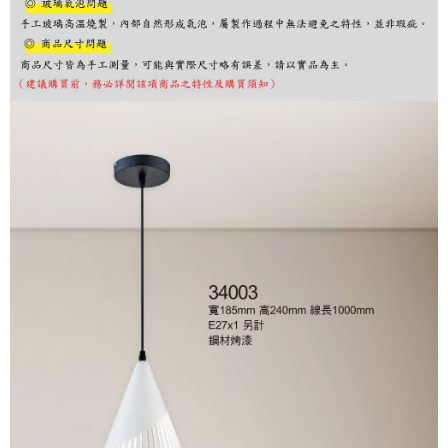
購買商品的店家。未經商家同意取消之訂單仍視為有效，需透過AFTEE先享
後付繳納相關費用。
※ 交易是否成功請以「AFTEE先享後付 」之結帳頁面顯示為準，若有關於
是否繳費成功／繳費後需取消欲退款等相關疑問，請聯繫「AFTEE先享後付
客戶支援中心」
https://netprotections.freshdesk.com/support/home
【注意事項】
１．透過由恩沛科技股份有限公司提供之「AFTEE先享後付」服務完成之交
易，需依本服務之必要範圍內提供個人資料，並將交易相關給付款項請求債
權轉讓予恩沛科技股份有限公司。
２．關於個人資料處理事宜，請瀏覽以下網址：
https://aftee.tw/terms/#terms3
３．未成年的使用者請事先徵得法定代理人或監護人之同意方可使用
「AFTEE先享後付」，若未經同意申辦者引起之損失，本公司不負相關責
任。
４．使用「AFTEE先享後付」時，將依據個別帳號之用戶狀況，依本公司即
時審查核予不同之上限額度；若仍有額度不足之情形，本公司將視審查結果
請求用戶進行身份認證。
５．嚴禁一人註冊多個帳號或使用他人資訊註冊。若發現惡意使用之情形，
恩沛科技股份有限公司將有權停止該用戶之使用額度並採取法律行動。