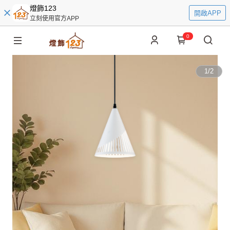
燈飾123
開啟APP
立刻使用官方APP
0
1
/
2