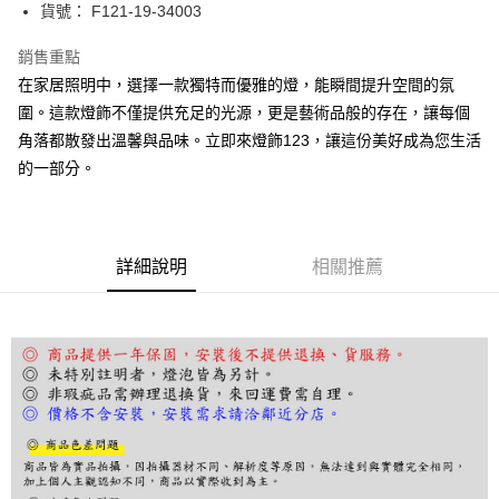
街口支付
貨號： F121-19-34003
悠遊付
銷售重點
在家居照明中，選擇一款獨特而優雅的燈，能瞬間提升空間的氛
Google Pay
圍。這款燈飾不僅提供充足的光源，更是藝術品般的存在，讓每個
全盈+PAY
角落都散發出溫馨與品味。立即來燈飾123，讓這份美好成為您生活
的一部分。
AFTEE先享後付
相關說明
【關於「AFTEE先享後付」】
ATM付款
AFTEE先享後付是「在收到商品之後才付款」的支付方式。 讓您購物簡單
便利好安心！
詳細說明
相關推薦
１．簡單：不需註冊會員、不需綁卡、不需儲值。
運送方式
２．便利：只要手機號碼，簡訊認證，即可結帳。
３．安心：先確認商品／服務後，再付款。
宅配
每筆NT$180，滿NT$5,000(含以上)免運費
【「AFTEE先享後付」結帳流程】
１．於結帳方式選擇「AFTEE先享後付」後，將跳轉至「AFTEE先享後付」
結帳頁面，進行簡訊認證並確認金額後，即可完成結帳。
２．訂單成立數日內，您將收到繳費通知簡訊。
３．收到繳費通知簡訊後14天內，點擊此簡訊中的連結，可透過四大超商／
ATM／網路銀行／等多元方式進行付款，方視為交易完成。
※ 請注意：結帳手續完成當下不需立刻繳費，但若您需要取消訂單，請聯絡