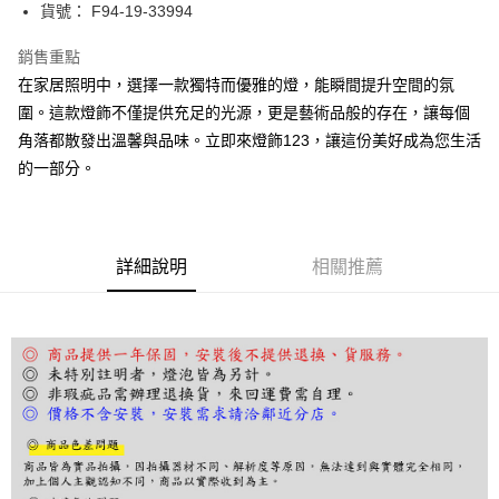
街口支付
貨號： F94-19-33994
悠遊付
銷售重點
在家居照明中，選擇一款獨特而優雅的燈，能瞬間提升空間的氛
Google Pay
圍。這款燈飾不僅提供充足的光源，更是藝術品般的存在，讓每個
全盈+PAY
角落都散發出溫馨與品味。立即來燈飾123，讓這份美好成為您生活
的一部分。
AFTEE先享後付
相關說明
【關於「AFTEE先享後付」】
ATM付款
AFTEE先享後付是「在收到商品之後才付款」的支付方式。 讓您購物簡單
便利好安心！
詳細說明
相關推薦
１．簡單：不需註冊會員、不需綁卡、不需儲值。
運送方式
２．便利：只要手機號碼，簡訊認證，即可結帳。
３．安心：先確認商品／服務後，再付款。
宅配
每筆NT$180，滿NT$5,000(含以上)免運費
【「AFTEE先享後付」結帳流程】
１．於結帳方式選擇「AFTEE先享後付」後，將跳轉至「AFTEE先享後付」
結帳頁面，進行簡訊認證並確認金額後，即可完成結帳。
２．訂單成立數日內，您將收到繳費通知簡訊。
３．收到繳費通知簡訊後14天內，點擊此簡訊中的連結，可透過四大超商／
ATM／網路銀行／等多元方式進行付款，方視為交易完成。
※ 請注意：結帳手續完成當下不需立刻繳費，但若您需要取消訂單，請聯絡