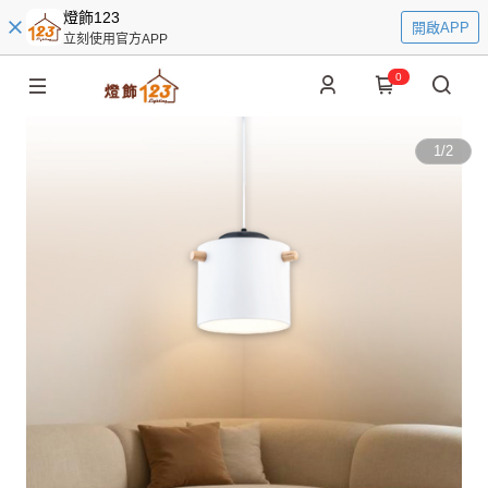
燈飾123
開啟APP
立刻使用官方APP
0
1
/
2