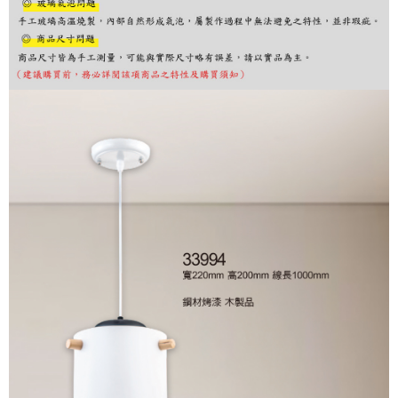
購買商品的店家。未經商家同意取消之訂單仍視為有效，需透過AFTEE先享
後付繳納相關費用。
※ 交易是否成功請以「AFTEE先享後付 」之結帳頁面顯示為準，若有關於
是否繳費成功／繳費後需取消欲退款等相關疑問，請聯繫「AFTEE先享後付
客戶支援中心」
https://netprotections.freshdesk.com/support/home
【注意事項】
１．透過由恩沛科技股份有限公司提供之「AFTEE先享後付」服務完成之交
易，需依本服務之必要範圍內提供個人資料，並將交易相關給付款項請求債
權轉讓予恩沛科技股份有限公司。
２．關於個人資料處理事宜，請瀏覽以下網址：
https://aftee.tw/terms/#terms3
３．未成年的使用者請事先徵得法定代理人或監護人之同意方可使用
「AFTEE先享後付」，若未經同意申辦者引起之損失，本公司不負相關責
任。
４．使用「AFTEE先享後付」時，將依據個別帳號之用戶狀況，依本公司即
時審查核予不同之上限額度；若仍有額度不足之情形，本公司將視審查結果
請求用戶進行身份認證。
５．嚴禁一人註冊多個帳號或使用他人資訊註冊。若發現惡意使用之情形，
恩沛科技股份有限公司將有權停止該用戶之使用額度並採取法律行動。