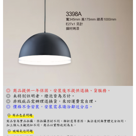
購買商品的店家。未經商家同意取消之訂單仍視為有效，需透過AFTEE先享
後付繳納相關費用。
※ 交易是否成功請以「AFTEE先享後付 」之結帳頁面顯示為準，若有關於
是否繳費成功／繳費後需取消欲退款等相關疑問，請聯繫「AFTEE先享後付
客戶支援中心」
https://netprotections.freshdesk.com/support/home
【注意事項】
１．透過由恩沛科技股份有限公司提供之「AFTEE先享後付」服務完成之交
易，需依本服務之必要範圍內提供個人資料，並將交易相關給付款項請求債
權轉讓予恩沛科技股份有限公司。
２．關於個人資料處理事宜，請瀏覽以下網址：
https://aftee.tw/terms/#terms3
３．未成年的使用者請事先徵得法定代理人或監護人之同意方可使用
「AFTEE先享後付」，若未經同意申辦者引起之損失，本公司不負相關責
任。
４．使用「AFTEE先享後付」時，將依據個別帳號之用戶狀況，依本公司即
時審查核予不同之上限額度；若仍有額度不足之情形，本公司將視審查結果
請求用戶進行身份認證。
５．嚴禁一人註冊多個帳號或使用他人資訊註冊。若發現惡意使用之情形，
恩沛科技股份有限公司將有權停止該用戶之使用額度並採取法律行動。