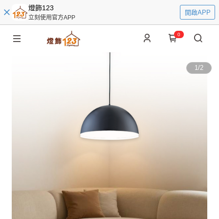
燈飾123
開啟APP
立刻使用官方APP
0
1
/
2