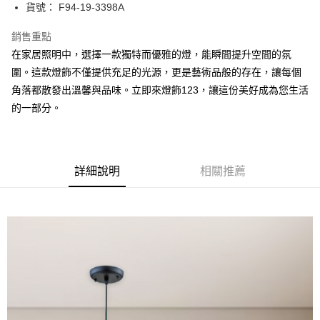
街口支付
貨號： F94-19-3398A
悠遊付
銷售重點
在家居照明中，選擇一款獨特而優雅的燈，能瞬間提升空間的氛
Google Pay
圍。這款燈飾不僅提供充足的光源，更是藝術品般的存在，讓每個
全盈+PAY
角落都散發出溫馨與品味。立即來燈飾123，讓這份美好成為您生活
的一部分。
AFTEE先享後付
相關說明
【關於「AFTEE先享後付」】
ATM付款
AFTEE先享後付是「在收到商品之後才付款」的支付方式。 讓您購物簡單
便利好安心！
詳細說明
相關推薦
１．簡單：不需註冊會員、不需綁卡、不需儲值。
運送方式
２．便利：只要手機號碼，簡訊認證，即可結帳。
３．安心：先確認商品／服務後，再付款。
宅配
每筆NT$180，滿NT$5,000(含以上)免運費
【「AFTEE先享後付」結帳流程】
１．於結帳方式選擇「AFTEE先享後付」後，將跳轉至「AFTEE先享後付」
結帳頁面，進行簡訊認證並確認金額後，即可完成結帳。
２．訂單成立數日內，您將收到繳費通知簡訊。
３．收到繳費通知簡訊後14天內，點擊此簡訊中的連結，可透過四大超商／
ATM／網路銀行／等多元方式進行付款，方視為交易完成。
※ 請注意：結帳手續完成當下不需立刻繳費，但若您需要取消訂單，請聯絡